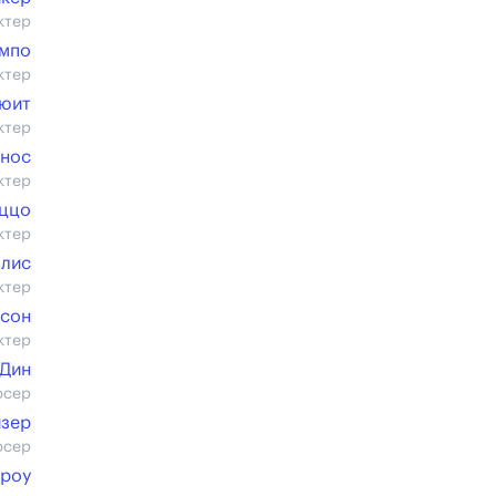
ктер
емпо
ктер
юит
ктер
гнос
ктер
аццо
ктер
ллис
ктер
рсон
ктер
Дин
юсер
йзер
юсер
Кроу