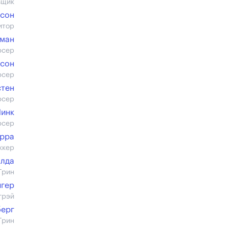
вщик
тсон
итор
гман
юсер
ьсон
юсер
стен
юсер
Линк
юсер
рра
ккер
Алда
Грин
нгер
грэй
берг
Грин