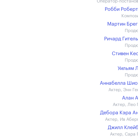
Оператор-постано
Робби Робер
Композ
Мартин Бре
Прод
Ричард Гител
Прод
Стивен Ке
Прод
Уильям 
Прод
Аннабелла Шио
Актер, Энн Ге
Алан 
Актер, Лео 
Дебора Кэра А
Актер, Ив Абер
Джилл Клей
Актер, Сара 