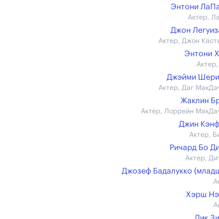
Энтони ЛаП
Актер, Л
Джон Легуи
Актер, Джон Каст
Энтони 
Актер,
Джэйми Шери
Актер, Даг МакДа
Жаклин Б
Актер, Лоррейн МакДа
Джин Кэн
Актер, Б
Ричард Бо Д
Актер, Ди
Джозеф Бадалукко (млад
А
Хэрш Нэ
А
Дик З