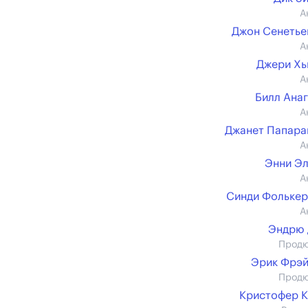
А
Джон Сенеть
А
Джери Хь
А
Билл Ана
А
Джанет Папар
А
Энни Э
А
Синди Фольке
А
Эндрю 
Прод
Эрик Фрэ
Прод
Кристофер 