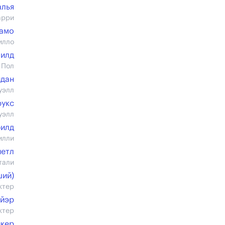
алья
арри
замо
илло
Хилд
 Пол
дан
уэлл
рукс
уэлл
филд
илли
иетл
тали
ший)
ктер
йэр
ктер
икер