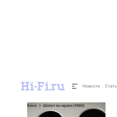
Новости
Стать
Кино
Шепот во мраке (1992)