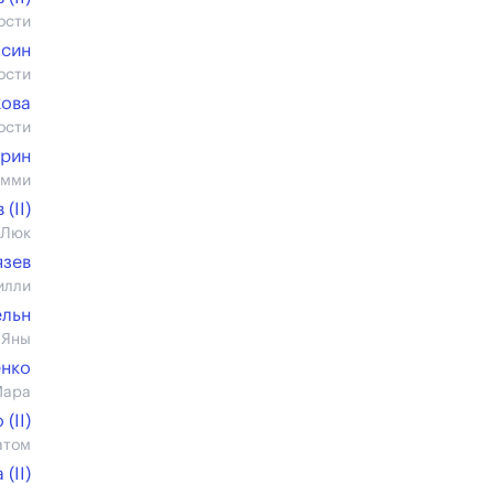
ости
ысин
ости
кова
ости
рин
омми
(II)
 Люк
язев
илли
ёльн
 Яны
енко
Мара
(II)
атом
(II)