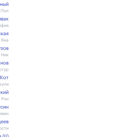
тный
 Пол
ивак
офия
ская
 Яна
узов
 Ник
онов
ртур
 Кот
жули
ский
 Рон
усин
евин
деев
ости
(II)