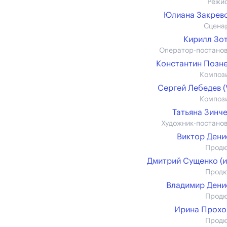
Режи
Юлиана Закрев
Сцена
Кирилл Зо
Оператор-постано
Константин Позн
Композ
Сергей Лебедев (V
Композ
Татьяна Зинч
Художник-постано
Виктор Ден
Прод
Дмитрий Сущенко (и
Прод
Владимир Ден
Прод
Ирина Прохо
Прод