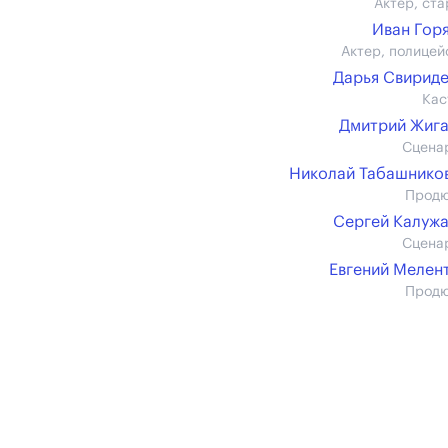
Актер, ста
Иван Гор
Актер, полицей
Дарья Свирид
Кас
Дмитрий Жиг
Сцена
Николай Табашников 
Прод
Сергей Калуж
Сцена
Евгений Мелен
Прод