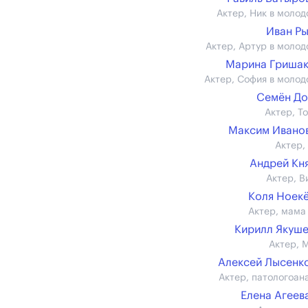
Актер, Ник в молод
Иван Р
Актер, Артур в молод
Марина Гриша
Актер, София в молод
Семён До
Актер, Т
Максим Иванов 
Актер,
Андрей Кн
Актер, В
Коля Ноек
Актер, мама
Кирилл Якуш
Актер, 
Алексей Лысенко 
Актер, патологоан
Елена Агеева 