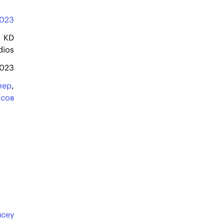
023
KD
dios
2023
лер
,
асов
йсеу