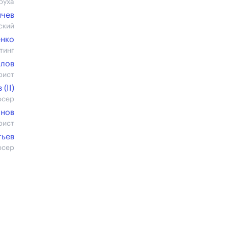
руха
ячев
ский
енко
тинг
алов
рист
(II)
юсер
анов
рист
тьев
юсер