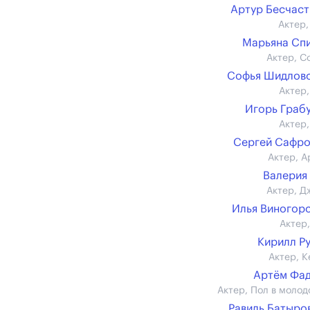
Артур Бесчас
Актер,
Марьяна Сп
Актер, С
Софья Шидлов
Актер,
Игорь Граб
Актер,
Сергей Сафр
Актер, А
Валерия
Актер, Д
Илья Виногор
Актер,
Кирилл Р
Актер, К
Артём Фа
Актер, Пол в молод
Равиль Батыров 