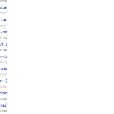
ссер
ская
рист
ткин
вщик
еков
итор
III)
итор
енко
вщик
исюк
юсер
cп.)
юсер
исюк
юсер
жай
юсер