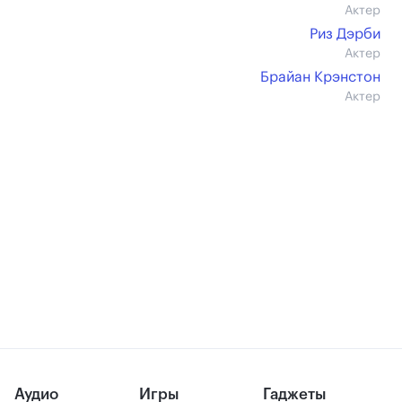
Актер
Риз Дэрби
Актер
Брайан Крэнстон
Актер
Аудио
Игры
Гаджеты