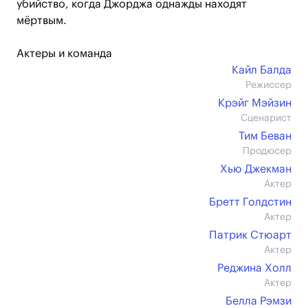
убийство, когда Джорджа однажды находят
мёртвым.
Актеры и команда
Кайл Балда
Режиссер
Крэйг Мэйзин
Сценарист
Тим Беван
Продюсер
Хью Джекман
Актер
Бретт Голдстин
Актер
Патрик Стюарт
Актер
Реджина Холл
Актер
Белла Рэмзи