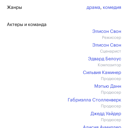
Жанры
драма
,
комедия
Актеры и команда
Элисон Свон
Режиссер
Элисон Свон
Сценарист
Эдвард Белоус
Композитор
Сильвия Каминер
Продюсер
Мэтью Данн
Продюсер
Габриэлла Столленверк
Продюсер
Джедд Уайдер
Продюсер
Алисия Аумиллер