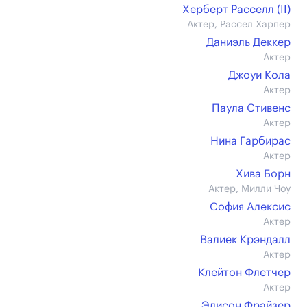
Херберт Расселл (II)
Актер, Рассел Харпер
Даниэль Деккер
Актер
Джоуи Кола
Актер
Паула Стивенс
Актер
Нина Гарбирас
Актер
Хива Борн
Актер, Милли Чоу
София Алексис
Актер
Валиек Крэндалл
Актер
Клейтон Флетчер
Актер
Элисон Фрайзер