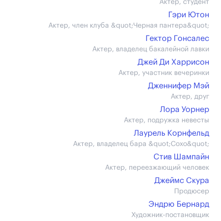
Актер, студент
Гэри Ютон
Актер, член клуба &quot;Черная пантера&quot;
Гектор Гонсалес
Актер, владелец бакалейной лавки
Джей Ди Харрисон
Актер, участник вечеринки
Дженнифер Мэй
Актер, друг
Лора Уорнер
Актер, подружка невесты
Лаурель Корнфельд
Актер, владелец бара &quot;Сохо&quot;
Стив Шампайн
Актер, переезжающий человек
Джеймс Скура
Продюсер
Эндрю Бернард
Художник-постановщик