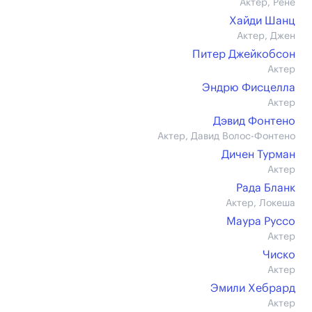
Актер, Рене
Хайди Шанц
Актер, Джен
Питер Джейкобсон
Актер
Эндрю Фисцелла
Актер
Дэвид Фонтено
Актер, Давид Волос-Фонтено
Дичен Турман
Актер
Рада Бланк
Актер, Локеша
Маура Руссо
Актер
Чиско
Актер
Эмили Хебрард
Актер