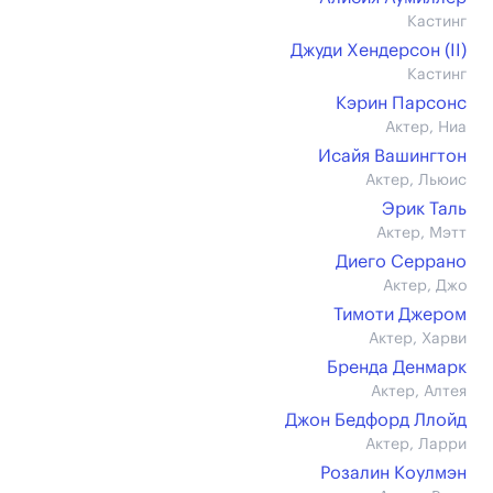
Кастинг
Джуди Хендерсон (II)
Кастинг
Кэрин Парсонс
Актер, Ниа
Исайя Вашингтон
Актер, Льюис
Эрик Таль
Актер, Мэтт
Диего Серрано
Актер, Джо
Тимоти Джером
Актер, Харви
Бренда Денмарк
Актер, Алтея
Джон Бедфорд Ллойд
Актер, Ларри
Розалин Коулмэн