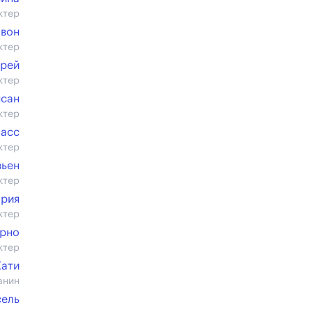
ктер
авон
ктер
дрей
ктер
нсан
ктер
асс
ктер
вьен
ктер
ория
ктер
урно
ктер
Кати
анин
сель