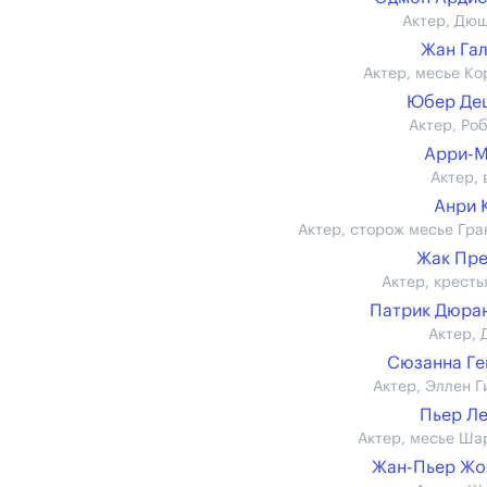
Актер, Дю
Жан Га
Актер, месье Ко
Юбер Де
Актер, Ро
Арри-М
Актер, 
Анри 
Актер, сторож месье Гра
Жак Пр
Актер, кресть
Патрик Дюран 
Актер, 
Сюзанна Г
Актер, Эллен Г
Пьер Л
Актер, месье Ша
Жан-Пьер Жо