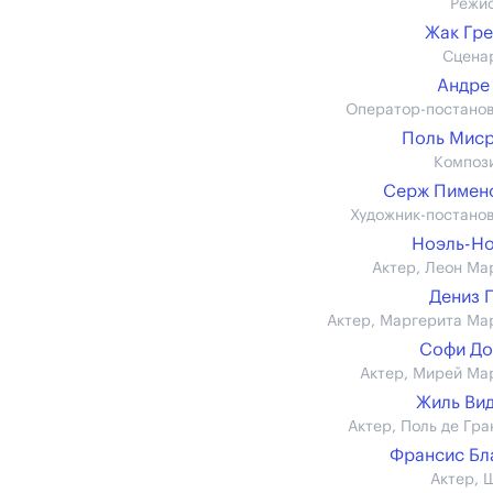
Режи
Жак Гр
Сцена
Андре
Оператор-постано
Поль Мис
Композ
Серж Пимен
Художник-постано
Ноэль-Н
Актер, Леон Ма
Дениз 
Актер, Маргерита Ма
Софи До
Актер, Мирей Ма
Жиль Ви
Актер, Поль де Гра
Франсис Бл
Актер, 