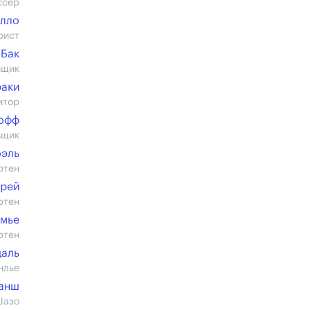
ссер
елло
рист
 Бак
вщик
раки
итор
офф
вщик
оэль
ртен
Грей
ртен
мье
ртен
даль
нлье
анш
Шазо