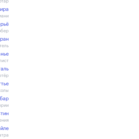
отар
ира
иани
рьё
обер
тран
тель
анье
лист
таль
ртёр
ттье
колы
бар
ерии
Стин
ения
ейле
атра