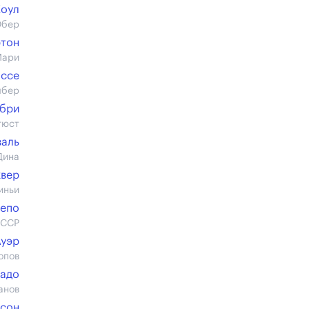
Коул
Юбер
ртон
Мари
оссе
мбер
бри
гюст
валь
Дина
квер
иньи
Непо
СССР
уэр
опов
адо
анов
сон