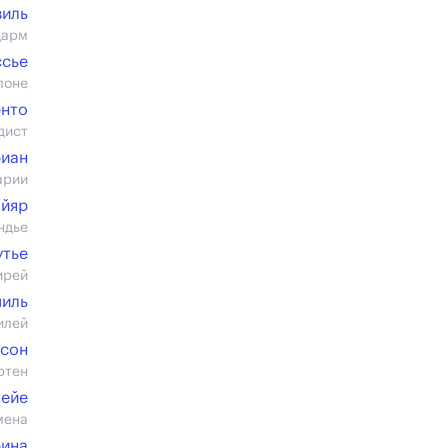
виль
дарм
ссье
лоне
енто
дист
риан
арии
айяр
ндье
утье
ирей
миль
илей
сон
ртен
ейе
мена
рина