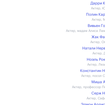
Дарри 
Актер, 
Полин Ка
Актер, 
Вивьен Г
Актер, мадам Алиса Ла
Жак Фа
Актер, О
Натали Нер
Актер, 
Ноэль Ро
Актер, Лез
Константин 
Актер, посол 
Миша А
Актер, профессор П
Серж Н
Актер, Саф
Эдмон Ардис