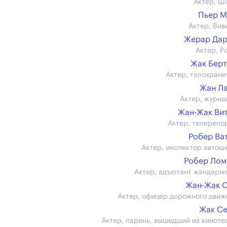
Актер, Ш
Пьер М
Актер, Вив
Жерар Дар
Актер, Р
Жак Бер
Актер, телохрани
Жан Л
Актер, журна
Жан-Жак Ви
Актер, телерепо
Робер Ва
Актер, инспектор автош
Робер Лом
Актер, адъютант жандарм
Жан-Жак 
Актер, офицер дорожного движ
Жак С
Актер, парень, вышедший из киноте