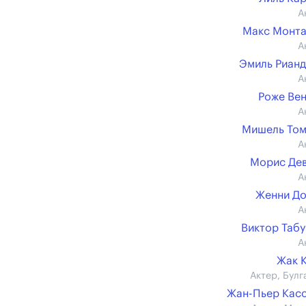
А
Макс Монт
А
Эмиль Риан
А
Роже Ве
А
Мишель Том
А
Морис Де
А
Женни Д
А
Виктор Таб
А
Жак 
Актер, Булг
Жан-Пьер Кас