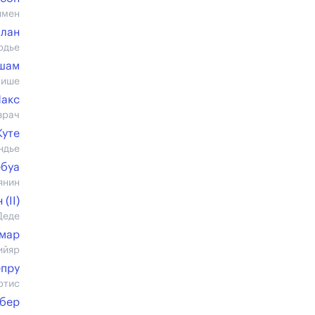
шмен
ллан
рдье
шам
бише
акс
врач
Куте
ндье
ебуа
янин
(II)
Деде
емар
ийяр
епру
ртис
бер