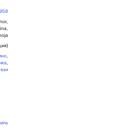
1958
nor,
ina,
moja
ция)
ино
,
ика
,
тези
виль