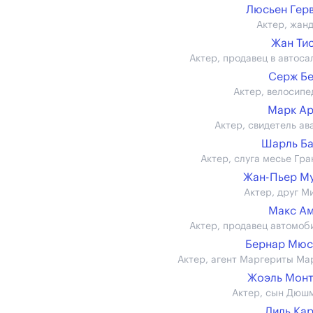
Люсьен Гер
Актер, жан
Жан Ти
Актер, продавец в автоса
Серж Б
Актер, велосипе
Марк А
Актер, свидетель ав
Шарль Б
Актер, слуга месье Гра
Жан-Пьер М
Актер, друг М
Макс А
Актер, продавец автомоб
Бернар Мюс
Актер, агент Маргериты Ма
Жоэль Монт
Актер, сын Дюш
Лиль Ка