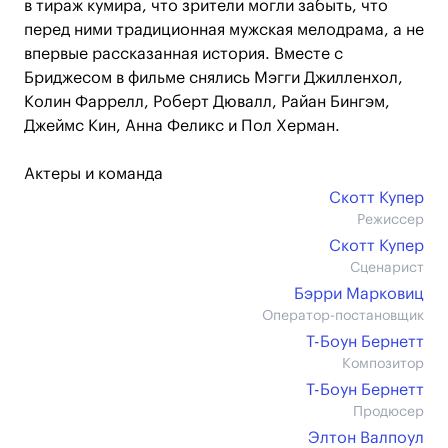
в тираж кумира, что зрители могли забыть, что
перед ними традиционная мужская мелодрама, а не
впервые рассказанная история. Вместе с
Бриджесом в фильме снялись Мэгги Джилленхол,
Колин Фаррелл, Роберт Дювалл, Райан Бингэм,
Джеймс Кин, Анна Феликс и Пол Херман.
Актеры и команда
Скотт Купер
Режиссер
Скотт Купер
Сценарист
Бэрри Марковиц
Оператор-постановщик
Т-Боун Бернетт
Композитор
Т-Боун Бернетт
Продюсер
Элтон Валпоул