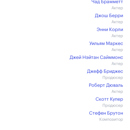
Чад Брамметт
Актер
Джош Берри
Актер
Энни Корли
Актер
Уильям Маркес
Актер
Джей Нэйтан Сайммонс
Актер
Джефф Бриджес
Продюсер
Роберт Дюваль
Актер
Скотт Купер
Продюсер
Стефен Брутон
Композитор