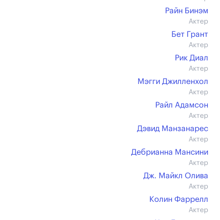
Райн Бинэм
Актер
Бет Грант
Актер
Рик Диал
Актер
Мэгги Джилленхол
Актер
Райл Адамсон
Актер
Дэвид Манзанарес
Актер
Дебрианна Мансини
Актер
Дж. Майкл Олива
Актер
Колин Фаррелл
Актер