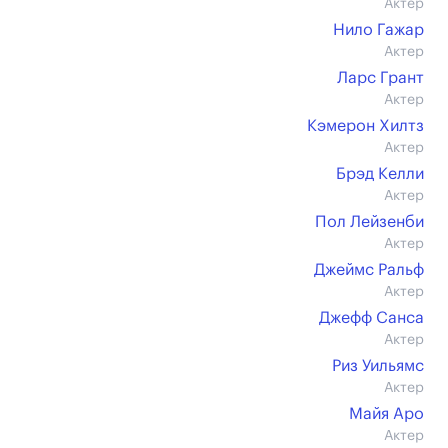
Актер
Нило Гажар
Актер
Ларс Грант
Актер
Кэмерон Хилтз
Актер
Брэд Келли
Актер
Пол Лейзенби
Актер
Джеймс Ральф
Актер
Джефф Санса
Актер
Риз Уильямс
Актер
Майя Аро
Актер