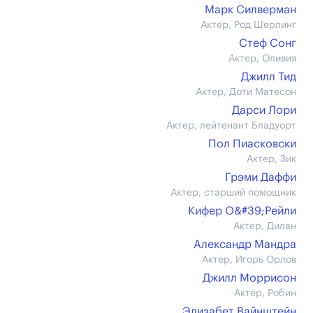
Марк Силверман
Актер, Род Шерлинг
Стеф Сонг
Актер, Оливия
Джилл Тид
Актер, Доти Матесон
Дарси Лори
Актер, лейтенант Бладуорт
Пол Пиасковски
Актер, Зик
Грэми Даффи
Актер, старший помощник
Кифер О&#39;Рейли
Актер, Дилан
Александр Мандра
Актер, Игорь Орлов
Джилл Моррисон
Актер, Робин
Элизабет Вайнштейн