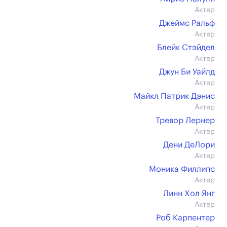
Актер
Джеймс Ральф
Актер
Блейк Стэйдел
Актер
Джун Би Уайлд
Актер
Майкл Патрик Дэнис
Актер
Тревор Лернер
Актер
Дени ДеЛори
Актер
Моника Филлипс
Актер
Линн Хол Янг
Актер
Роб Карпентер