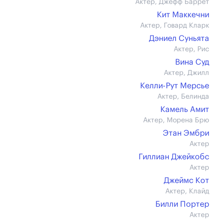
Актер, Джефф Баррет
Кит Маккечни
Актер, Говард Кларк
Дэниел Суньята
Актер, Рис
Вина Суд
Актер, Джилл
Келли-Рут Мерсье
Актер, Белинда
Камель Амит
Актер, Морена Брю
Этан Эмбри
Актер
Гиллиан Джейкобс
Актер
Джеймс Кот
Актер, Клайд
Билли Портер
Актер