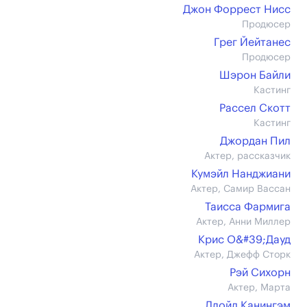
Джон Форрест Нисс
Продюсер
Грег Йейтанес
Продюсер
Шэрон Байли
Кастинг
Рассел Скотт
Кастинг
Джордан Пил
Актер, рассказчик
Кумэйл Нанджиани
Актер, Самир Вассан
Таисса Фармига
Актер, Анни Миллер
Крис О&#39;Дауд
Актер, Джефф Сторк
Рэй Сихорн
Актер, Марта
Ллойд Канингэм