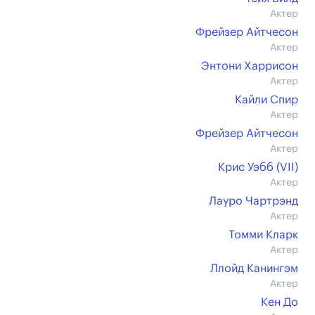
Актер
Фрейзер Айтчесон
Актер
Энтони Харрисон
Актер
Кайли Спир
Актер
Фрейзер Айтчесон
Актер
Крис Уэбб (VII)
Актер
Лауро Чартрэнд
Актер
Томми Кларк
Актер
Ллойд Канингэм
Актер
Кен До