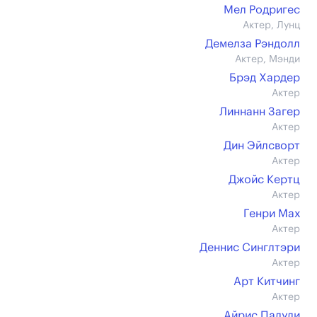
Мел Родригес
Актер, Лунц
Демелза Рэндолл
Актер, Мэнди
Брэд Хардер
Актер
Линнанн Загер
Актер
Дин Эйлсворт
Актер
Джойс Кертц
Актер
Генри Мах
Актер
Деннис Синглтэри
Актер
Арт Китчинг
Актер
Айрис Палули