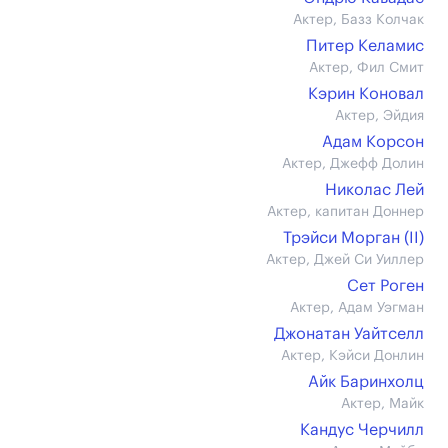
Актер, Базз Колчак
Питер Келамис
Актер, Фил Смит
Кэрин Коновал
Актер, Эйдия
Адам Корсон
Актер, Джефф Долин
Николас Лей
Актер, капитан Доннер
Трэйси Морган (II)
Актер, Джей Си Уиллер
Сет Роген
Актер, Адам Уэгман
Джонатан Уайтселл
Актер, Кэйси Донлин
Айк Баринхолц
Актер, Майк
Кандус Черчилл