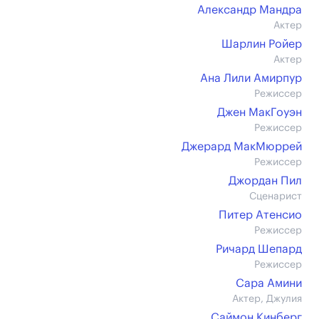
Александр Мандра
Актер
Шарлин Ройер
Актер
Ана Лили Амирпур
Режиссер
Джен МакГоуэн
Режиссер
Джерард МакМюррей
Режиссер
Джордан Пил
Сценарист
Питер Атенсио
Режиссер
Ричард Шепард
Режиссер
Сара Амини
Актер, Джулия
Саймон Кинберг