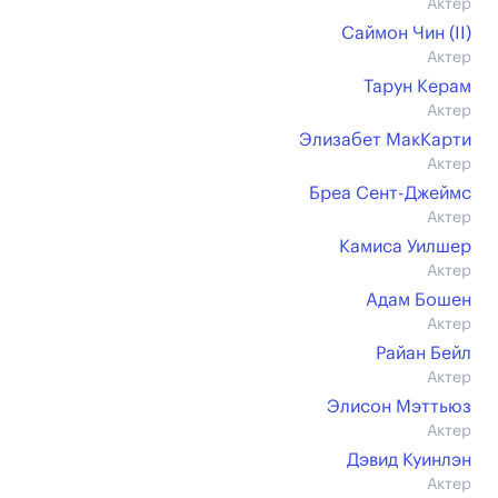
Актер
Саймон Чин (II)
Актер
Тарун Керам
Актер
Элизабет МакКарти
Актер
Бреа Сент-Джеймс
Актер
Камиса Уилшер
Актер
Адам Бошен
Актер
Райан Бейл
Актер
Элисон Мэттьюз
Актер
Дэвид Куинлэн
Актер