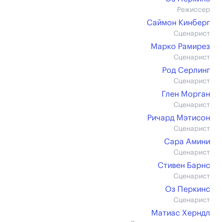
Режиссер
Саймон Кинберг
Сценарист
Марко Рамирез
Сценарист
Род Серлинг
Сценарист
Глен Морган
Сценарист
Ричард Мэтисон
Сценарист
Сара Амини
Сценарист
Стивен Барнс
Сценарист
Оз Перкинс
Сценарист
Матиас Херндл