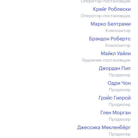
Оператор-постановщик
Крейг Роблески
Оператор-постановщик
Марко Белтрами
Композитор
Брэндон Робертс
Композитор
Майкл Уайли
Художник-постановщик
Джордан Пил
Продюсер
Одри Чон
Продюсер
Грэйс Гилрой
Продюсер
Глен Морган
Продюсер
Джессика Мекленбёрг
Продюсер