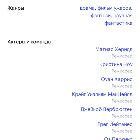
Жанры
драма
,
фильм ужасов
,
фэнтези
,
научная
фантастика
Актеры и команда
Матиас Херндл
Режиссер
Кристина Чоу
Режиссер
Оуэн Харрис
Режиссер
Крэйг Уилльям МакНейлл
Режиссер
Джейкоб Вербрюгген
Режиссер
Грег Йейтанес
Режиссер
Оз Перкинс