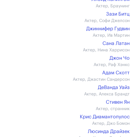
Актер, Браунинг
Зази Битц
Актер, Софи Джелсон
Джиннифер Гудвин
Актер, Ив Мартин
Сана Латан
Актер, Нина Харрисон
Джон Чо
Актер, Раф Хэнкс
Адам Скотт
Актер, Джастин Сандерсон
ДеВанда Уайз
Актер, Алекса Брандт
Стивен Ян
Актер, странник
Крис Диамантопулос
Актер, Джо Бомон
Люсинда Драйзек