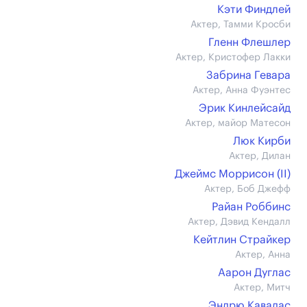
Кэти Финдлей
Актер, Тамми Кросби
Гленн Флешлер
Актер, Кристофер Лакки
Забрина Гевара
Актер, Анна Фуэнтес
Эрик Кинлейсайд
Актер, майор Матесон
Люк Кирби
Актер, Дилан
Джеймс Моррисон (II)
Актер, Боб Джефф
Райан Роббинс
Актер, Дэвид Кендалл
Кейтлин Страйкер
Актер, Анна
Аарон Дуглас
Актер, Митч
Эндрю Кавадас