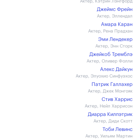
Актер, Кэтрин Лэнгфорд
Джеймс Фрейн
Актер, Эллендал
Амара Каран
Актер, Рена Прадхан
Эми Лендекер
Актер, Энн Сторк
Джейкоб Тремблэ
Актер, Оливер Фолли
Алекс Дайкун
Актер, Элуохио Синфуэхос
Патрик Галлахер
Актер, Джек Монгояк
Стив Харрис
Актер, Нейл Харрисон
Диарра Килпэтрик
Актер, Диди Скотт
Тоби Левинс
Актер, Уильям Мартин