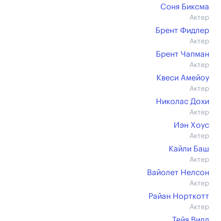
Соня Биксма
Актер
Брент Фидлер
Актер
Брент Чапман
Актер
Квеси Амейоу
Актер
Николас Дохи
Актер
Иэн Хоус
Актер
Кайли Баш
Актер
Вайолет Нелсон
Актер
Райан Норткотт
Актер
Тейя Вилд