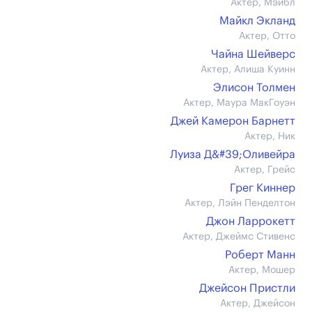
Актер, Мэйбл
Майкл Экланд
Актер, Отто
Чайна Шейверс
Актер, Алиша Куинн
Элисон Толмен
Актер, Маура МакГоуэн
Джей Камерон Барнетт
Актер, Ник
Луиза Д&#39;Оливейра
Актер, Грейс
Грег Киннер
Актер, Лэйн Пенделтон
Джон Ларрокетт
Актер, Джеймс Стивенс
Роберт Манн
Актер, Мошер
Джейсон Пристли
Актер, Джейсон