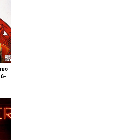
тво
16-