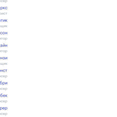
ссер
аркс
рист
атик
вщик
ксон
итор
айн
итор
ензи
вщик
рнст
юсер
бри
юсер
нбек
юсер
рер
юсер