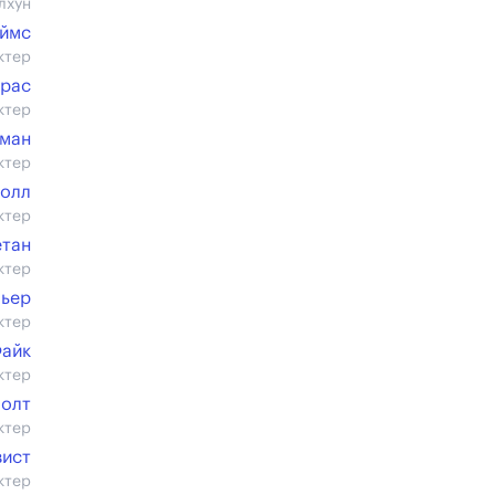
лхун
еймс
ктер
драс
ктер
гман
ктер
ролл
ктер
етан
ктер
льер
ктер
Файк
ктер
Нолт
ктер
вист
ктер