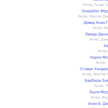
Актер, Труди Т
Элизабет Ма
Актер, Миссис Да
Дэвид Алан 
Актер, М
Ламар Джон
Актер, Дже
Хе
Актер,
Аарон Мо
Актер, 
Стивен Хенде
Актер, Мистер 
Барбара Зу
Актер, П
Эшли Мор
Актер, Жа
Алан Б. Д