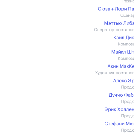
Режи
Сюзан-Лори П
Сцена
Мэттью Либ
Оператор-постано
Кайл Ди
Композ
Майкл Шт
Композ
Акин МакК
Художник-постано
Алекс Э
Прод
Дуччо Фаб
Прод
Эрик Холле
Прод
Стефани Мю
Прод