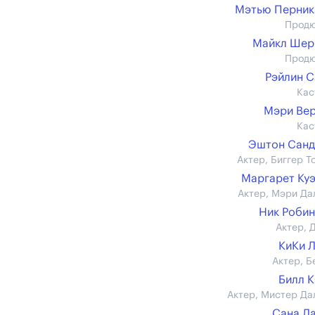
Мэтью Перник
Прод
Майкл Шер
Прод
Рэйлин 
Кас
Мэри Ве
Кас
Эштон Санд
Актер, Биггер Т
Маргарет Ку
Актер, Мэри Да
Ник Роби
Актер, 
КиКи 
Актер, Б
Билл 
Актер, Мистер Да
Сана Л