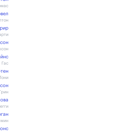
омас
рвел
лтон
Грир
арти
сон
ксон
йнс
 Гас
тен
Тони
рсон
Грин
кова
егги
ган
смин
жонс