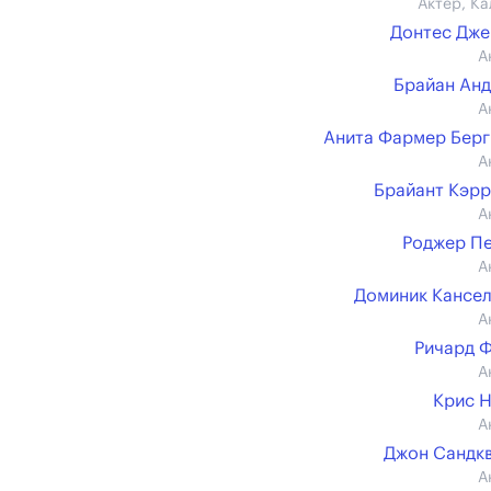
Актер, Ка
Донтес Дж
А
Брайан Ан
А
Анита Фармер Бер
А
Брайант Кэр
А
Роджер П
А
Доминик Кансе
А
Ричард 
А
Крис 
А
Джон Сандк
А