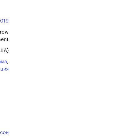
2019
rrow
ment
США)
ама
,
ация
сон