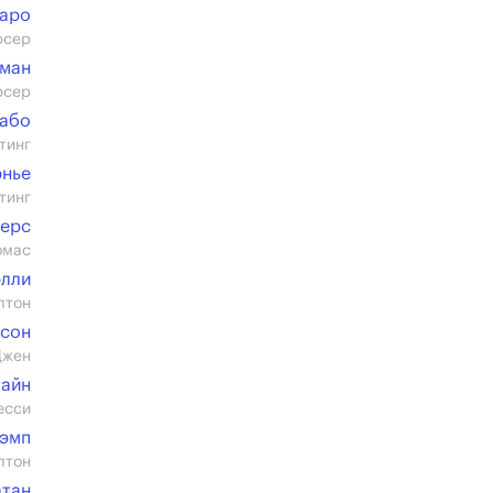
аро
юсер
ман
юсер
Сабо
тинг
рнье
тинг
ерс
омас
элли
лтон
нсон
Джен
Лайн
есси
Кэмп
лтон
атан