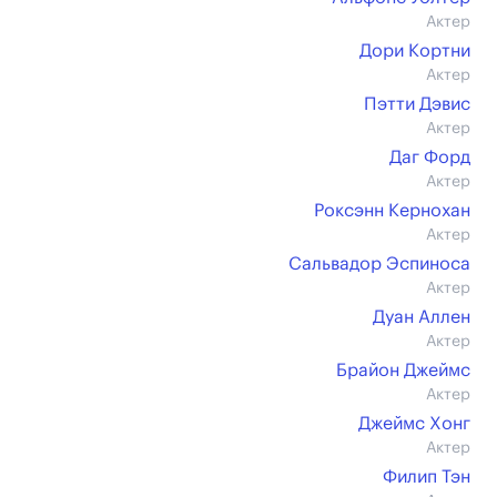
Актер
Дори Кортни
Актер
Пэтти Дэвис
Актер
Даг Форд
Актер
Роксэнн Кернохан
Актер
Сальвадор Эспиноcа
Актер
Дуан Аллен
Актер
Брайон Джеймс
Актер
Джеймс Хонг
Актер
Филип Тэн