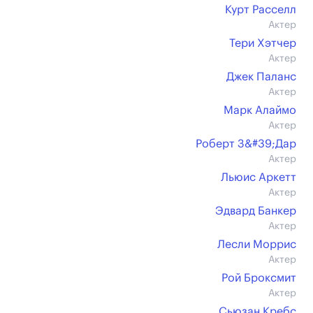
Курт Расселл
Актер
Тери Хэтчер
Актер
Джек Паланс
Актер
Марк Алаймо
Актер
Роберт З&#39;Дар
Актер
Льюис Аркетт
Актер
Эдвард Банкер
Актер
Лесли Моррис
Актер
Рой Броксмит
Актер
Сьюзан Кребс