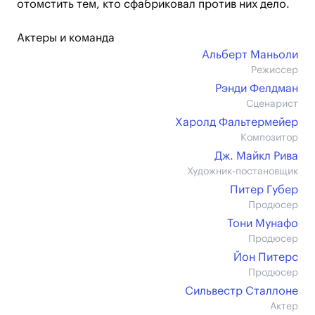
отомстить тем, кто сфабриковал против них дело.
Актеры и команда
Альберт Маньоли
Режиссер
Рэнди Фелдман
Сценарист
Харолд Фальтермейер
Композитор
Дж. Майкл Рива
Художник-постановщик
Питер Губер
Продюсер
Тони Мунафо
Продюсер
Йон Питерс
Продюсер
Сильвестр Сталлоне
Актер