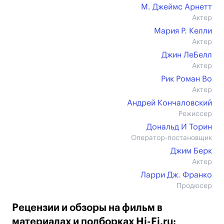
М. Джеймс Арнетт
Актер
Мария Р. Келли
Актер
Джин ЛеБелл
Актер
Рик Роман Во
Актер
Андрей Кончаловский
Режиссер
Дональд И Торин
Оператор-постановщик
Джим Берк
Актер
Ларри Дж. Франко
Продюсер
Рецензии и обзоры на фильм в
материалах и подборках Hi-Fi.ru: