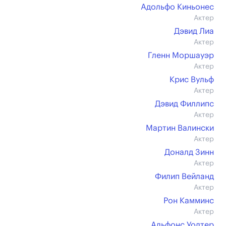
Адольфо Киньонес
Актер
Дэвид Лиа
Актер
Гленн Моршауэр
Актер
Крис Вульф
Актер
Дэвид Филлипс
Актер
Мартин Валински
Актер
Доналд Зинн
Актер
Филип Вейланд
Актер
Рон Камминс
Актер
Альфонс Уолтер