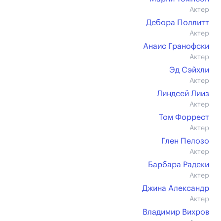
Актер
Дебора Поллитт
Актер
Анаис Гранофски
Актер
Эд Сэйхли
Актер
Линдсей Лииз
Актер
Том Форрест
Актер
Глен Пелозо
Актер
Барбара Радеки
Актер
Джина Александр
Актер
Владимир Вихров