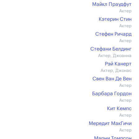
Майкл Праудфут
Актер
Кэтерин Стин
Актер
Стефен Ричард
Актер
Стефани Белдинг
Актер, Джоанна
Рэй Канерт
Актер, Джонас
Свен Ван Де Вен
Актер
Барбара Гордон
Актер
Кит Кемпс
Актер
Мередит МакГичи
Актер
Марни Томпсон