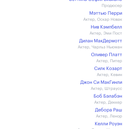
Продюсер
Мэттью Перри
Актер, Оскар Новак
Нив Кэмпбелл
Актер, Эми Пост
Дилан МакДермотт
Актер, Чарльз Ньюман
Оливер Платт
Актер, Питер
Силк Козарт
Актер, Кевин
Джон Си МакГинли
Актер, Штраусс
Боб Бэлабэн
Актер, Деккер
Дебора Раш
Актер, Ленор
Келли Роуэн