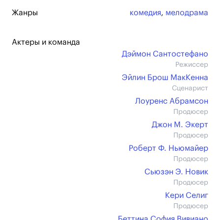
Жанры
комедия
,
мелодрама
Актеры и команда
Дэймон Сантостефано
Режиссер
Эйлин Брош МакКенна
Сценарист
Лоуренс Абрамсон
Продюсер
Джон М. Экерт
Продюсер
Роберт Ф. Ньюмайер
Продюсер
Сьюзэн Э. Новик
Продюсер
Кери Селиг
Продюсер
Беттина София Вивиано