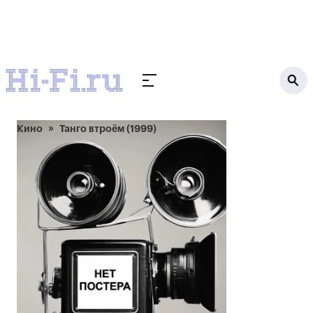
Кино
Танго втроём (1999)