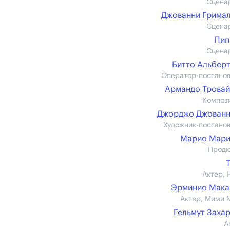
Сцена
Джованни Грима
Сцена
Пип
Сцена
Битто Альбер
Оператор-постано
Армандо Трова
Композ
Джорджо Джованн
Художник-постано
Марио Мари
Прод
Актер, 
Эрминио Мака
Актер, Мими 
Гельмут Заха
А