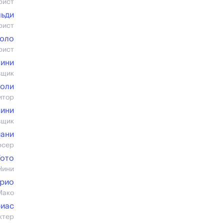
рист
льди
рист
оло
рист
тини
вщик
йоли
итор
ини
вщик
ани
юсер
Тото
Нини
рио
Мако
риас
ктер