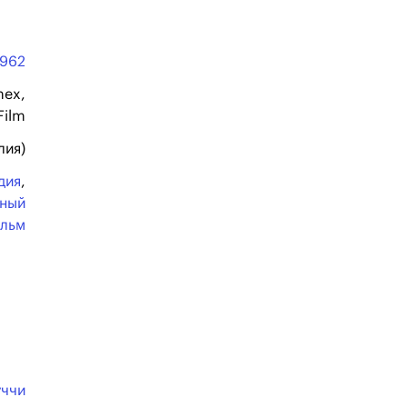
1962
nex,
Film
лия)
дия
,
ьный
льм
уччи