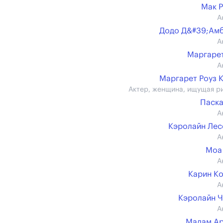
Мак 
А
Додо Д&#39;Ам
А
Маргаре
А
Маргарет Роуз 
Актер, женщина, ищущая р
Паск
А
Кэролайн Ле
А
Моа
А
Карин К
А
Кэролайн 
А
Мадам Ар