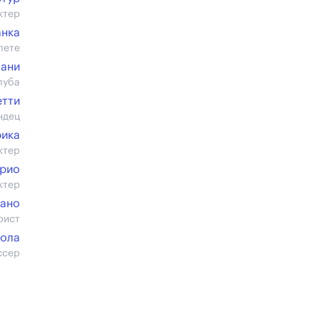
ктер
анка
лете
лани
луба
етти
ндец
рика
ктер
урио
ктер
лано
рист
ола
ссер