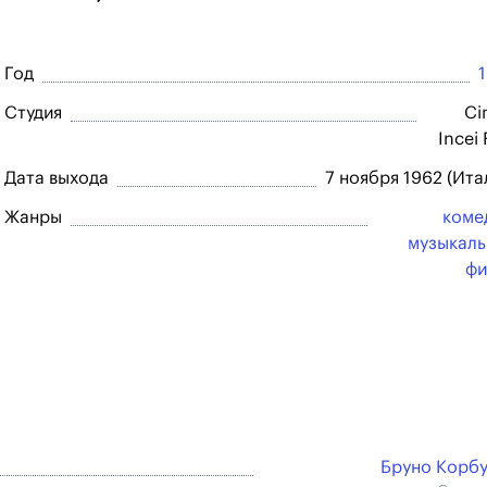
Год
Студия
Ci
Incei 
Дата выхода
7 ноября 1962 (Ита
Жанры
коме
музыкал
фи
Бруно Корб