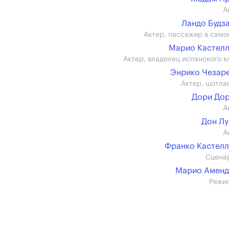
А
Ландо Будз
Актер, пассажир в само
Марио Кастел
Актер, владелец испанского к
Энрико Чезар
Актер, шотла
Дори До
А
Дон Л
А
Франко Кастел
Сцена
Марио Аменд
Режи