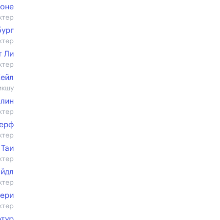
Роне
ктер
бург
ктер
т Ли
ктер
Кейл
икшу
алин
ктер
серф
ктер
 Таи
ктер
ойдл
ктер
Чери
ктер
тур