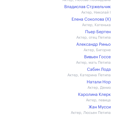
Актер, Любовь Леонидовна
Владислав Стржельчик
Актер, Николай I
Елена Соколова (X)
Актер, Катенька
Пьер Бертен
Актер, отец Петипа
Александр Риньо
Актер, Бигорне
Вивьен Госсе
Актер, мать Петипа
Сабин Лодз
Актер, Катерина Петипа
Натали Нор
Актер, Дениз
Каролина Клерк
Актер, певица
Жан Мусси
Актер, Люсьен Петипа