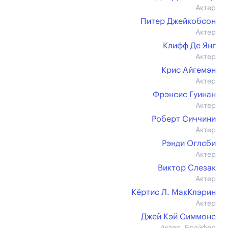
Актер
Питер Джейкобсон
Актер
Клифф Де Янг
Актер
Крис Айгемэн
Актер
Фрэнсис Гуинан
Актер
Роберт Сиччини
Актер
Рэнди Оглсби
Актер
Виктор Слезак
Актер
Кёртис Л. МакКлэрин
Актер
Джей Кэй Симмонс