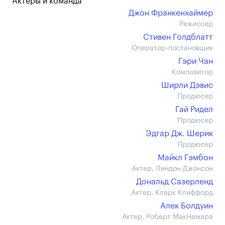
Актеры и команда
Джон Франкенхаймер
Режиссер
Стивен Голдблатт
Оператор-постановщик
Гэри Чан
Композитор
Ширли Дэвис
Продюсер
Гай Ридел
Продюсер
Эдгар Дж. Шерик
Продюсер
Майкл Гэмбон
Актер, Линдон Джонсон
Дональд Сазерленд
Актер, Кларк Клиффорд
Алек Болдуин
Актер, Роберт МакНамара