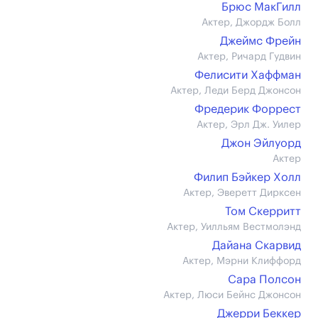
Брюс МакГилл
Актер, Джордж Болл
Джеймс Фрейн
Актер, Ричард Гудвин
Фелисити Хаффман
Актер, Леди Берд Джонсон
Фредерик Форрест
Актер, Эрл Дж. Уилер
Джон Эйлуорд
Актер
Филип Бэйкер Холл
Актер, Эверетт Дирксен
Том Скерритт
Актер, Уилльям Вестмолэнд
Дайана Скарвид
Актер, Мэрни Клиффорд
Сара Полсон
Актер, Люси Бейнс Джонсон
Джерри Беккер