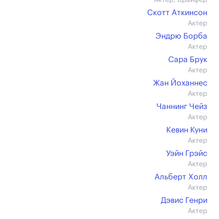
Актер, Брайфер
Скотт Аткинсон
Актер
Эндрю Борба
Актер
Сара Брук
Актер
Жан Йоханнес
Актер
Чаннинг Чейз
Актер
Кевин Куни
Актер
Уэйн Грэйс
Актер
Альберт Холл
Актер
Дэвис Генри
Актер