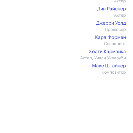
Актер
Дин Райснер
Актер
Джерри Уолд
Продюсер
Карл Формэн
Сценарист
Хоаги Кармайкл
Актер, Уилли Уиллоуби
Макс Штайнер
Композитор