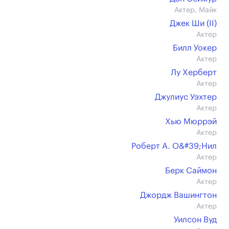
Актер, Майк
Джек Ши (II)
Актер
Билл Уокер
Актер
Лу Херберт
Актер
Джулиус Уэхтер
Актер
Хью Мюррэй
Актер
Роберт А. О&#39;Нил
Актер
Берк Саймон
Актер
Джордж Вашингтон
Актер
Уилсон Вуд