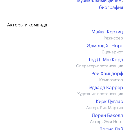
музыкальный фильм
,
биография
Актеры и команда
Майкл Кертиц
Режиссер
Эдмонд Х. Норт
Сценарист
Тед Д. МакКорд
Оператор-постановщик
Рэй Хайндорф
Композитор
Эдвард Каррер
Художник-постановщик
Кирк Дуглас
Актер, Рик Мартин
Лорен Бэколл
Актер, Эми Норт
Дорис Дэй