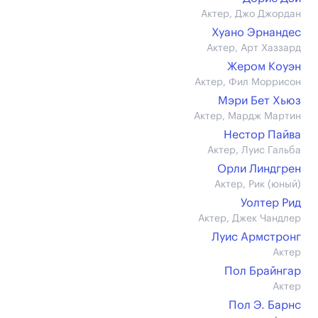
Актер, Джо Джордан
Хуано Эрнандес
Актер, Арт Хаззард
Жером Коуэн
Актер, Фил Моррисон
Мэри Бет Хьюз
Актер, Мардж Мартин
Нестор Пайва
Актер, Луис Гальба
Орли Линдгрен
Актер, Рик (юный)
Уолтер Рид
Актер, Джек Чандлер
Луис Армстронг
Актер
Пол Брайнгар
Актер
Пол Э. Барнс