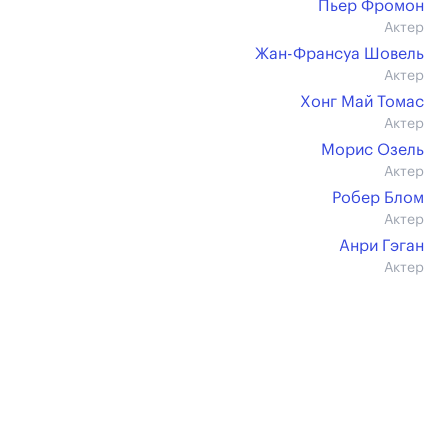
Пьер Фромон
Актер
Жан-Франсуа Шовель
Актер
Хонг Май Томас
Актер
Морис Озель
Актер
Робер Блом
Актер
Анри Гэган
Актер