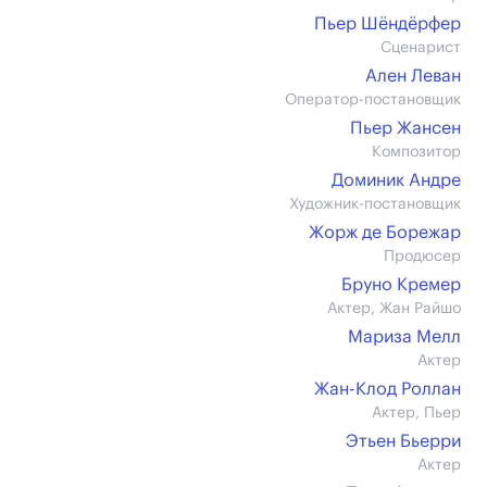
Пьер Шёндёрфер
Сценарист
Ален Леван
Оператор-постановщик
Пьер Жансен
Композитор
Доминик Андре
Художник-постановщик
Жорж де Борежар
Продюсер
Бруно Кремер
Актер, Жан Райшо
Мариза Мелл
Актер
Жан-Клод Роллан
Актер, Пьер
Этьен Бьерри
Актер