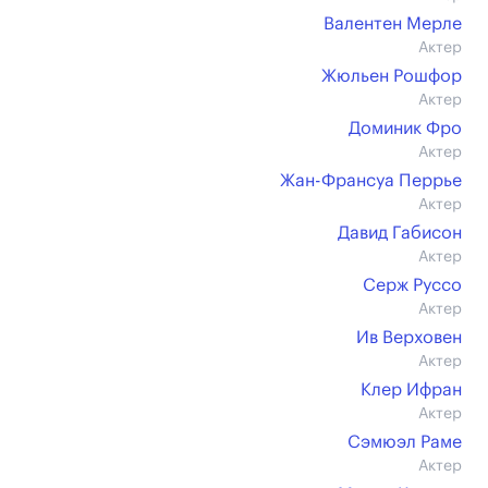
Валентен Мерле
Актер
Жюльен Рошфор
Актер
Доминик Фро
Актер
Жан-Франсуа Перрье
Актер
Давид Габисон
Актер
Серж Руссо
Актер
Ив Верховен
Актер
Клер Ифран
Актер
Сэмюэл Раме
Актер