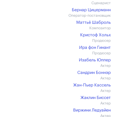
Сценарист
Бернар Цицерманн
Оператор-постановщик
Маттьё Шаброль
Композитор
Кристоф Хольх
Продюсер
Ира фон Гинант
Продюсер
Изабель Юппер
Актер
Сандрин Боннэр
Актер
Жан-Пьер Кассель
Актер
Жаклин Биссет
Актер
Виржини Ледуайен
Актер