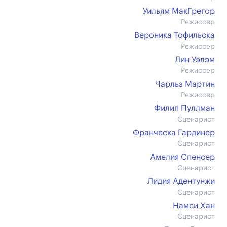
Уильям МакГрегор
Режиссер
Вероника Тофильска
Режиссер
Лин Уэлэм
Режиссер
Чарльз Мартин
Режиссер
Филип Пуллман
Сценарист
Франческа Гардинер
Сценарист
Амелия Спенсер
Сценарист
Лидия Адентунжи
Сценарист
Намси Хан
Сценарист