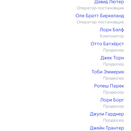
Дэвид Лютер
Оператор-постановщик
Оле Братт Биркеланд
Оператор-постановщик
Лорн Бэлф
Композитор
Отто Батхёрст
Продюсер
Джек Торн
Продюсер
Тоби Эммерих
Продюсер
Ропеш Парек
Продюсер
Лори Борг
Продюсер
Джули Гарднер
Продюсер
Джейн Трантер