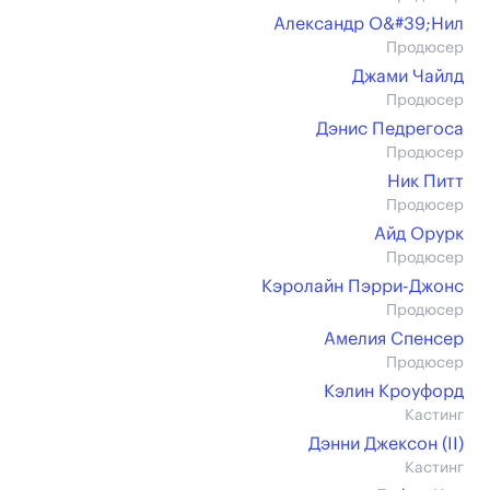
Александр О&#39;Нил
Продюсер
Джами Чайлд
Продюсер
Дэнис Педрегоса
Продюсер
Ник Питт
Продюсер
Айд Орурк
Продюсер
Кэролайн Пэрри-Джонс
Продюсер
Амелия Спенсер
Продюсер
Кэлин Кроуфорд
Кастинг
Дэнни Джексон (II)
Кастинг