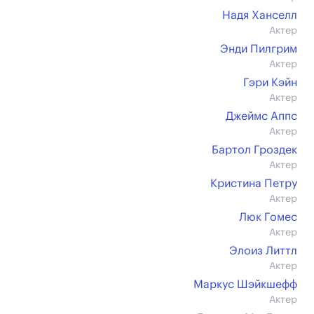
Надя Ханселл
Актер
Энди Пилгрим
Актер
Гэри Кэйн
Актер
Джеймс Аппс
Актер
Бартол Гроздек
Актер
Кристина Петру
Актер
Люк Гомес
Актер
Элоиз Литтл
Актер
Маркус Шэйкшефф
Актер