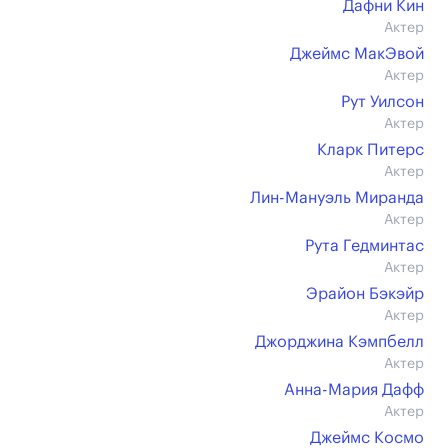
Дафни Кин
Актер
Джеймс МакЭвой
Актер
Рут Уилсон
Актер
Кларк Питерс
Актер
Лин-Мануэль Миранда
Актер
Рута Гедминтас
Актер
Эрайон Бэкэйр
Актер
Джорджина Кэмпбелл
Актер
Анна-Мария Дафф
Актер
Джеймс Космо