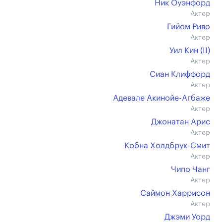
Ник Оуэнфорд
Актер
Гийом Риво
Актер
Уил Кин (II)
Актер
Сиан Клиффорд
Актер
Адевале Акинойе-Агбаже
Актер
Джонатан Арис
Актер
Кобна Холдбрук-Смит
Актер
Чипо Чанг
Актер
Саймон Харрисон
Актер
Джэми Уорд