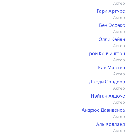
Актер
Гари Артурс
Актер
Бен Эссекс
Актер
Элли Кейли
Актер
Трой Кенчингтон
Актер
Кай Мартин
Актер
Джоди Сондерс
Актер
Нэйтан Алдоус
Актер
Андрюс Давиденса
Актер
Аль Холланд
Актер