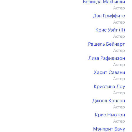
Белинда МакГинли
Актер
Дэн Гриффитс
Актер
Крис Уэйт (II)
Актер
Рашель Бейнарт
Актер
Лива Рафидизон
Актер
Хасит Савани
Актер
Кристина Лоу
Актер
Джоэл Конлэн
Актер
Крис Ньютон
Актер
Мэнприт Бачу