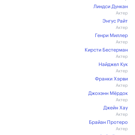
Линдси Дункан
Актер
Энгус Райт
Актер
Генри Миллер
Актер
Кирсти Бестерман
Актер
Найджел Кук
Актер
Франки Хэрви
Актер
Джохэнн Мёрдок
Актер
Джейн Хау
Актер
Брайан Протеро
Актер