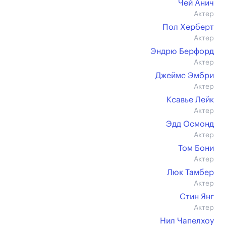
Чей Анич
Актер
Пол Херберт
Актер
Эндрю Берфорд
Актер
Джеймс Эмбри
Актер
Ксавье Лейк
Актер
Эдд Осмонд
Актер
Том Бони
Актер
Люк Тамбер
Актер
Стин Янг
Актер
Нил Чапелхоу