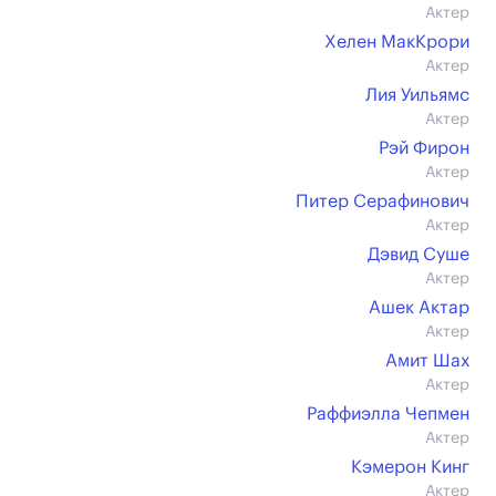
Актер
Хелен МакКрори
Актер
Лия Уильямс
Актер
Рэй Фирон
Актер
Питер Серафинович
Актер
Дэвид Суше
Актер
Ашек Актар
Актер
Амит Шах
Актер
Раффиэлла Чепмен
Актер
Кэмерон Кинг
Актер