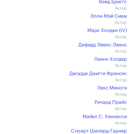
Вэйд Бриггс
Актер
Элли-Мэй Сиам
Актер
Марк Холден (IV)
Актер
Дэфидд Эванс-Эванс
Актер
Лиэнн Холдер
Актер
Джордж Джигги Фрэнсис
Актер
Лекс Минога
Актер
Ричард Прайс
Актер
Майкл С. Хеннесси
Актер
Стюарт Шеперд-Гарнер