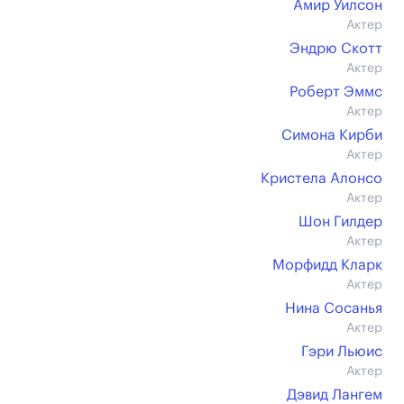
Амир Уилсон
Актер
Эндрю Скотт
Актер
Роберт Эммс
Актер
Симона Кирби
Актер
Кристела Алонсо
Актер
Шон Гилдер
Актер
Морфидд Кларк
Актер
Нина Сосанья
Актер
Гэри Льюис
Актер
Дэвид Лангем