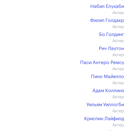
Набил Елухаби
Актер
Филип Голдакр
Актер
Бо Голдинг
Актер
Рич Лаутон
Актер
Паси Антеро Ремсу
Актер
Пино Майелло
Актер
Адам Коллинз
Актер
Уильям Уиллогби
Актер
Криспин Лэйфилд
Актер