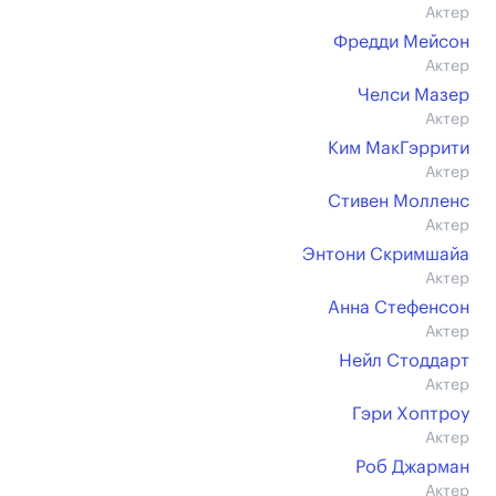
Актер
Фредди Мейсон
Актер
Челси Мазер
Актер
Ким МакГэррити
Актер
Стивен Молленс
Актер
Энтони Скримшайа
Актер
Анна Стефенсон
Актер
Нейл Стоддарт
Актер
Гэри Хоптроу
Актер
Роб Джарман
Актер