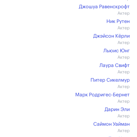
Джошуа Равенскрофт
Актер
Ник Рутен
Актер
Джэйсон Кёрли
Актер
Льюис Юнг
Актер
Лаура Свифт
Актер
Питер Сикелмур
Актер
Марк Родригес-Бернет
Актер
Дарин Эли
Актер
Саймон Уайман
Актер