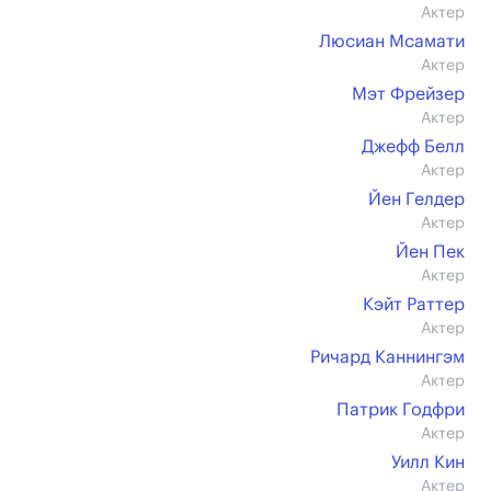
Актер
Люсиан Мсамати
Актер
Мэт Фрейзер
Актер
Джефф Белл
Актер
Йен Гелдер
Актер
Йен Пек
Актер
Кэйт Раттер
Актер
Ричард Каннингэм
Актер
Патрик Годфри
Актер
Уилл Кин
Актер