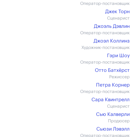
Оператор-постановщик
Джек Торн
Сценарист
Джоэль Дэвлин
Оператор-постановщик
Джоэл Коллинз
Художник-постановщик
Гэри Шоу
Оператор-постановщик
Отто Батхёрст
Режиссер
Петра Корнер
Оператор-постановщик
Сара Квинтрелл
Сценарист
Сью Калверли
Продюсер
Сьюзи Лэвэлл
Оператор-постановщик