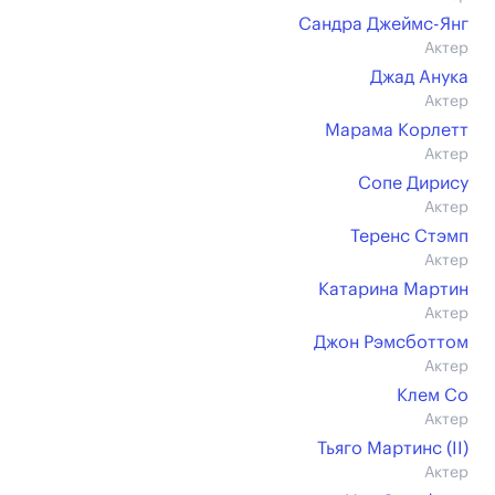
Сандра Джеймс-Янг
Актер
Джад Анука
Актер
Марама Корлетт
Актер
Сопе Дирису
Актер
Теренс Стэмп
Актер
Катарина Мартин
Актер
Джон Рэмсботтом
Актер
Клем Со
Актер
Тьяго Мартинс (II)
Актер