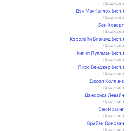
Продюсер
Дэн МакКаллох (иcп.)
Продюсер
Бен Ховарт
Продюсер
Кэролайн Блэквуд (иcп.)
Продюсер
Филип Пуллман (иcп.)
Продюсер
Пирс Венджер (иcп.)
Продюсер
Джоэл Коллинз
Продюсер
Джессика Левайн
Продюсер
Бэн Ирвинг
Продюсер
Брайан Донован
Продюсер