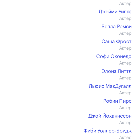
Актер
Джейми Уилкз
Актер
Белла Рэмси
Актер
Саша Фрост
Актер
Софи Оконедо
Актер
Элоиз Литтл
Актер
Льюис МакДугалл
Актер
Робин Пирс
Актер
Джой Йоханнссон
Актер
Фиби Уоллер-Бридж
Актер