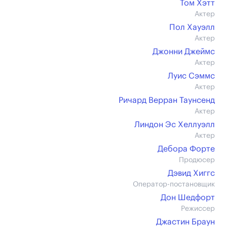
Том Хэтт
Актер
Пол Хауэлл
Актер
Джонни Джеймс
Актер
Луис Сэммс
Актер
Ричард Верран Таунсенд
Актер
Линдон Эс Хеллуэлл
Актер
Дебора Форте
Продюсер
Дэвид Хиггс
Оператор-постановщик
Дон Шедфорт
Режиссер
Джастин Браун