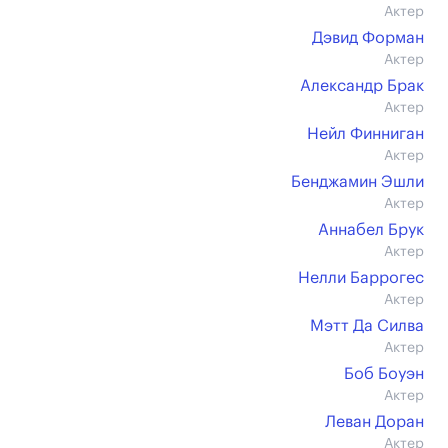
Актер
Дэвид Форман
Актер
Александр Брак
Актер
Нейл Финниган
Актер
Бенджамин Эшли
Актер
Аннабел Брук
Актер
Нелли Баррогес
Актер
Мэтт Да Силва
Актер
Боб Боуэн
Актер
Леван Доран
Актер