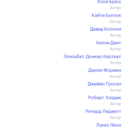
Хлоя Брюс
Актер
Кэйти Буллок
Актер
Давид Коллом
Актер
Келли Дент
Актер
Элизабет Донкер Кертиус
Актер
Джози Форман
Актер
Джеймс Гроган
Актер
Роберт Хладик
Актер
Ричард Леджетт
Актер
Луказ Леон