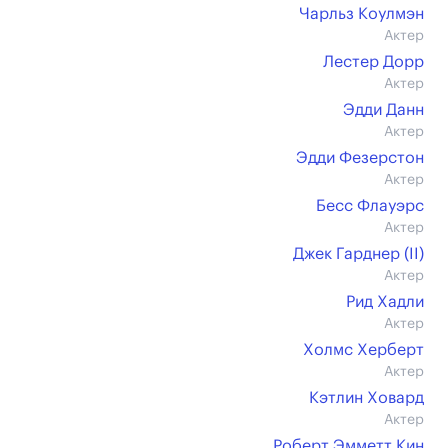
Чарльз Коулмэн
Актер
Лестер Дорр
Актер
Эдди Данн
Актер
Эдди Фезерстон
Актер
Бесс Флауэрс
Актер
Джек Гарднер (II)
Актер
Рид Хадли
Актер
Холмс Херберт
Актер
Кэтлин Ховард
Актер
Роберт Эмметт Кин