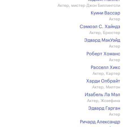
Актер, мистер Джон Биллингсли
Куини Вассар
Актер
Сэмюэл С. Хайндз
Актер, Брюстер
Эдвард МакУэйд
Актер
Роберт Хоманс
Актер
Расселл Хикс
Актер, Картер
Харди Олбрайт
Актер, Милтон
Изабель Ла Мэл
Актер, Жозефина
Эдвард Гарган
Актер
Ричард Александр