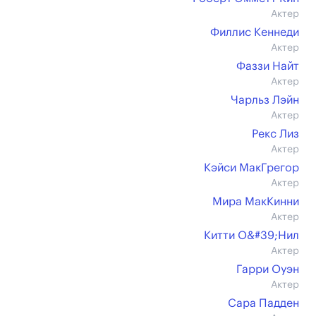
Актер
Филлис Кеннеди
Актер
Фаззи Найт
Актер
Чарльз Лэйн
Актер
Рекс Лиз
Актер
Кэйси МакГрегор
Актер
Мира МакКинни
Актер
Китти О&#39;Нил
Актер
Гарри Оуэн
Актер
Сара Падден