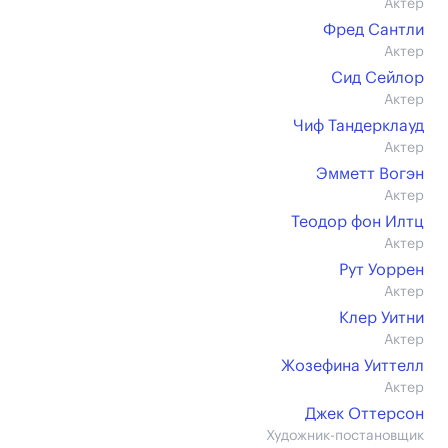
Актер
Фред Сантли
Актер
Сид Сейлор
Актер
Чиф Тандерклауд
Актер
Эмметт Вогэн
Актер
Теодор фон Илтц
Актер
Рут Уоррен
Актер
Клер Уитни
Актер
Жозефина Уиттелл
Актер
Джек Оттерсон
Художник-постановщик