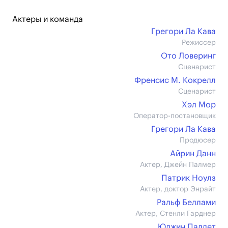
Актеры и команда
Грегори Ла Кава
Режиссер
Ото Ловеринг
Сценарист
Френсис М. Кокрелл
Сценарист
Хэл Мор
Оператор-постановщик
Грегори Ла Кава
Продюсер
Айрин Данн
Актер, Джейн Палмер
Патрик Ноулз
Актер, доктор Энрайт
Ральф Беллами
Актер, Стенли Гарднер
Юджин Паллет