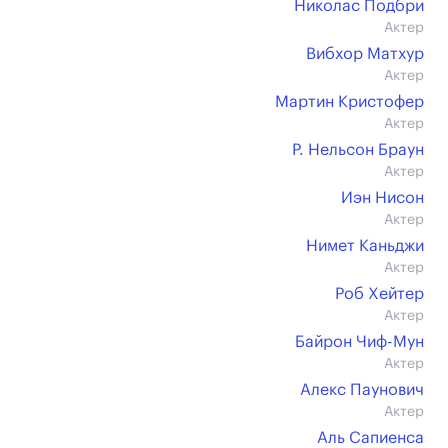
Николас Подбри
Актер
Вибхор Матхур
Актер
Мартин Кристофер
Актер
Р. Нельсон Браун
Актер
Иэн Нисон
Актер
Нимет Каньджи
Актер
Роб Хейтер
Актер
Байрон Чиф-Мун
Актер
Алекс Паунович
Актер
Аль Сапиенса