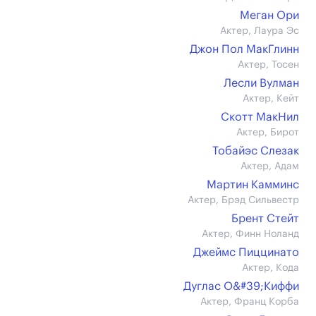
Меган Ори
Актер, Лаура Эс
Джон Пол МакГлинн
Актер, Тосен
Лесли Вулман
Актер, Кейт
Скотт МакНил
Актер, Бирот
Тобайэс Слезак
Актер, Адам
Мартин Камминс
Актер, Брэд Сильвестр
Брент Стейт
Актер, Финн Ноланд
Джеймс Пиццинато
Актер, Кода
Дуглас О&#39;Киффи
Актер, Франц Корба