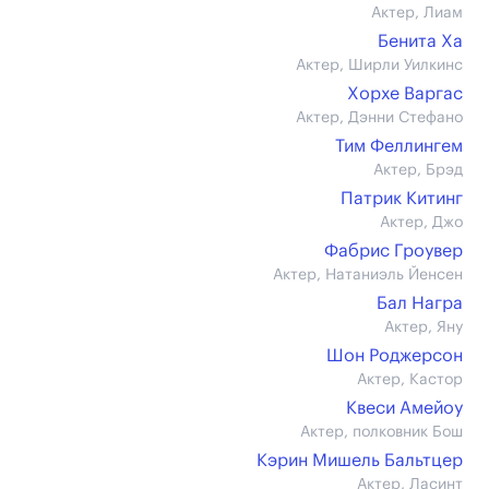
Актер, Лиам
Бенита Ха
Актер, Ширли Уилкинс
Хорхе Варгас
Актер, Дэнни Стефано
Тим Феллингем
Актер, Брэд
Патрик Китинг
Актер, Джо
Фабрис Гроувер
Актер, Натаниэль Йенсен
Бал Награ
Актер, Яну
Шон Роджерсон
Актер, Кастор
Квеси Амейоу
Актер, полковник Бош
Кэрин Мишель Бальтцер
Актер, Ласинт