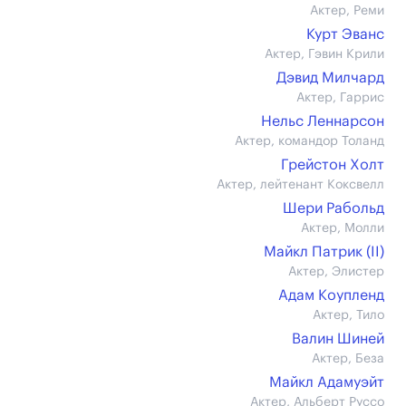
Актер, Реми
Курт Эванс
Актер, Гэвин Крили
Дэвид Милчард
Актер, Гаррис
Нельс Леннарсон
Актер, командор Толанд
Грейстон Холт
Актер, лейтенант Коксвелл
Шери Рабольд
Актер, Молли
Майкл Патрик (II)
Актер, Элистер
Адам Коупленд
Актер, Тило
Валин Шиней
Актер, Беза
Майкл Адамуэйт
Актер, Альберт Руссо