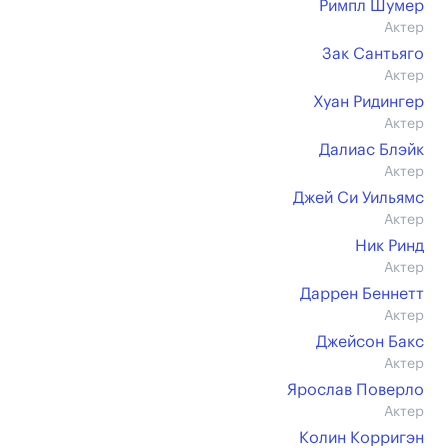
Римпл Шумер
Актер
Зак Сантьяго
Актер
Хуан Ридингер
Актер
Далиас Блэйк
Актер
Джей Си Уильямс
Актер
Ник Ринд
Актер
Даррен Беннетт
Актер
Джейсон Бакс
Актер
Ярослав Поверло
Актер
Колин Корригэн