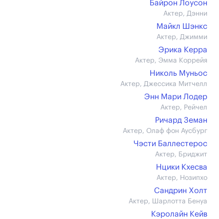
Байрон Лоусон
Актер, Дэнни
Майкл Шэнкс
Актер, Джимми
Эрика Керра
Актер, Эмма Коррейя
Николь Муньос
Актер, Джессика Митчелл
Энн Мари Лодер
Актер, Рейчел
Ричард Земан
Актер, Олаф фон Аусбург
Чэсти Баллестерос
Актер, Бриджит
Нцики Кхесва
Актер, Нозипхо
Сандрин Холт
Актер, Шарлотта Бенуа
Кэролайн Кейв