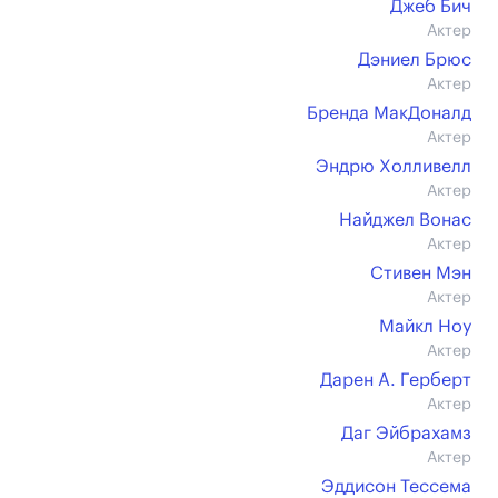
Джеб Бич
Актер
Дэниел Брюс
Актер
Бренда МакДоналд
Актер
Эндрю Холливелл
Актер
Найджел Вонас
Актер
Стивен Мэн
Актер
Майкл Ноу
Актер
Дарен А. Герберт
Актер
Даг Эйбрахамз
Актер
Эддисон Тессема