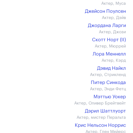
Актер, Муса
Джейсон Поулсен
Актер, Дэйв
Джордана Ларги
Актер, Джози
Скотт Норт (II)
Актер, Мюррей
Лора Меннелл
Актер, Кэрд
Дэвид Найкл
Актер, Стрикленд
Питер Синкода
Актер, Энди Фетц
Мэттью Уокер
Актер, Оливер Брейтвейт
Дэрил Шаттлуорт
Актер, мистер Перальта
Крис Нельсон Норрис
Актер, Глен Мейерс