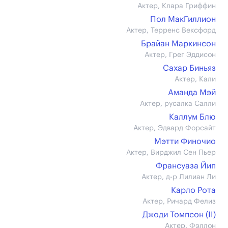
Актер, Клара Гриффин
Пол МакГиллион
Актер, Терренс Вексфорд
Брайан Маркинсон
Актер, Грег Эддисон
Сахар Биньяз
Актер, Кали
Аманда Мэй
Актер, русалка Салли
Каллум Блю
Актер, Эдвард Форсайт
Мэтти Финочио
Актер, Вирджил Сен Пьер
Франсуаза Йип
Актер, д-р Лилиан Ли
Карло Рота
Актер, Ричард Фелиз
Джоди Томпсон (II)
Актер, Фэллон