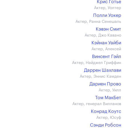
Крис Готье
Актер, Уолтер
Полли Уокер
Актер, Ранна Сенешаль
Кэвэн Смит
Актер, Джо Кавано
Кэйнан Уайби
Актер, Алексей
Винсент Гэйл
Актер, Найджел Гриффин
Даррен Шахлави
Актер, Эннис Камден
Дариен Прово
Актер, Уилл
Том МакБет
Актер, генерал Вилланов
Конрад Коутс
Актер, Юсуф
Сэнди Робсон