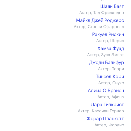
Шаян Баят
Актер, Тад Фриландер
Майкл Джей Роджерс
Актер, Стэнли Офаррелл
Рэкуэл Рискин
Актер, Шерил
Хамза Фуад
Актер, Зула Эмпат
Джоди Бальфур
Актер, Терри
Тинсел Кори
Актер, Сиукс
Алийа О’Брайен
Актер, Афина
Лара Гилкрист
Актер, Кэссиди Тернер
Жерар Планкетт
Актер, Фордис