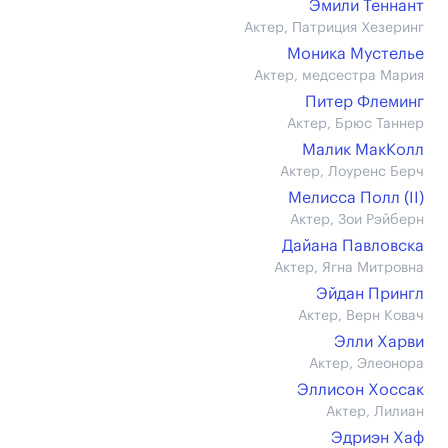
Эмили Теннант
Актер, Патриция Хезеринг
Моника Мустелье
Актер, медсестра Мария
Питер Флеминг
Актер, Брюс Таннер
Малик МакКолл
Актер, Лоуренс Берч
Мелисса Полл (II)
Актер, Зои Рэйберн
Дайана Павловска
Актер, Ягна Митровна
Эйдан Прингл
Актер, Верн Ковач
Элли Харви
Актер, Элеонора
Эллисон Хоссак
Актер, Лилиан
Эдриэн Хаф