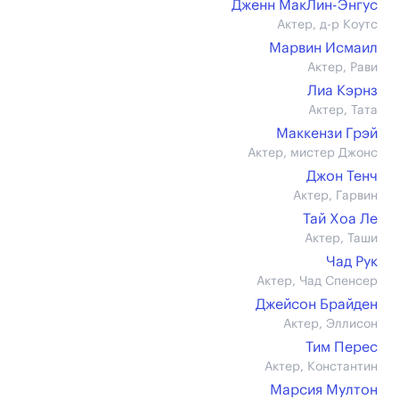
Дженн МакЛин-Энгус
Актер, д-р Коутс
Марвин Исмаил
Актер, Рави
Лиа Кэрнз
Актер, Тата
Маккензи Грэй
Актер, мистер Джонс
Джон Тенч
Актер, Гарвин
Тай Хоа Ле
Актер, Таши
Чад Рук
Актер, Чад Спенсер
Джейсон Брайден
Актер, Эллисон
Тим Перес
Актер, Константин
Марсия Мултон