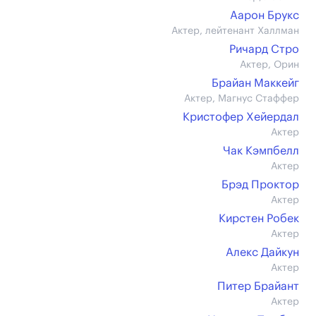
Аарон Брукс
Актер, лейтенант Халлман
Ричард Стро
Актер, Орин
Брайан Маккейг
Актер, Магнус Стаффер
Кристофер Хейердал
Актер
Чак Кэмпбелл
Актер
Брэд Проктор
Актер
Кирстен Робек
Актер
Алекс Дайкун
Актер
Питер Брайант
Актер