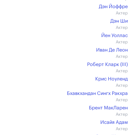
Дэн Йоффре
Актер
Дэн Ши
Актер
Йен Уоллас
Актер
Иван Де Леон
Актер
Роберт Кларк (III)
Актер
Крис Ноуленд
Актер
Бхавкхандан Сингх Ракхра
Актер
Брент МакЛарен
Актер
Исайя Адам
Актер