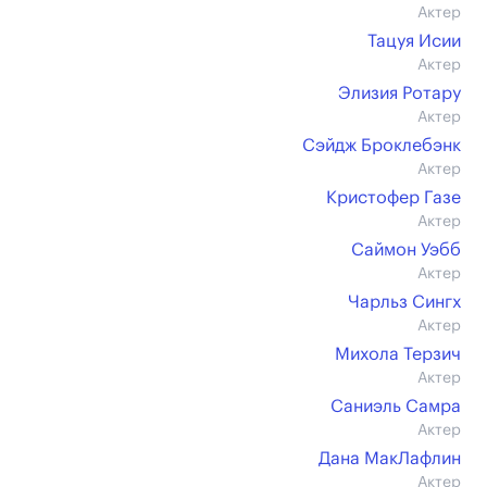
Актер
Тацуя Исии
Актер
Элизия Ротару
Актер
Сэйдж Броклебэнк
Актер
Кристофер Газе
Актер
Саймон Уэбб
Актер
Чарльз Сингх
Актер
Михола Терзич
Актер
Саниэль Самра
Актер
Дана МакЛафлин
Актер