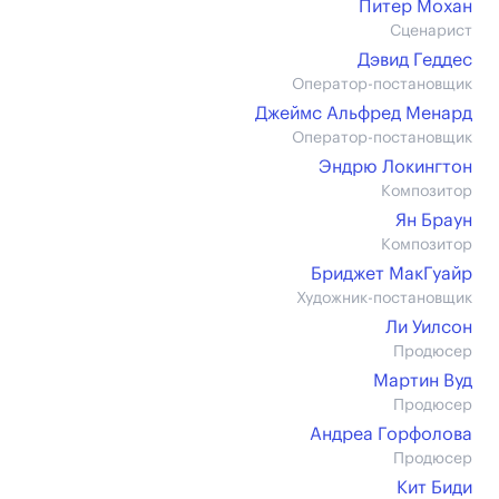
Питер Мохан
Сценарист
Дэвид Геддес
Оператор-постановщик
Джеймс Альфред Менард
Оператор-постановщик
Эндрю Локингтон
Композитор
Ян Браун
Композитор
Бриджет МакГуайр
Художник-постановщик
Ли Уилсон
Продюсер
Мартин Вуд
Продюсер
Андреа Горфолова
Продюсер
Кит Биди