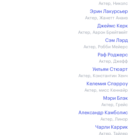
Актер, Николс
Эрин Лакурсьер
Актер, Жанетт Анаиз
Джеймс Керк
Актер, Аарон Брейтвейт
Сэм Лэрд
Актер, Робби Мейерс
Раф Роджерс
Актер, Джефф
Уильям Стюарт
Актер, Константин Хенч
Келемия Спэрроу
Актер, мисс Кеннайр
Мэри Блэк
Актер, Грейс
Александр Камболис
Актер, Линор
Чарли Каррик
Актер, Тайлер