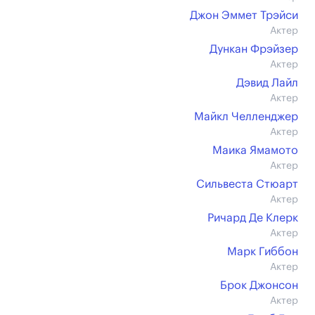
Джон Эммет Трэйси
Актер
Дункан Фрэйзер
Актер
Дэвид Лайл
Актер
Майкл Челленджер
Актер
Маика Ямамото
Актер
Сильвеста Стюарт
Актер
Ричард Де Клерк
Актер
Марк Гиббон
Актер
Брок Джонсон
Актер