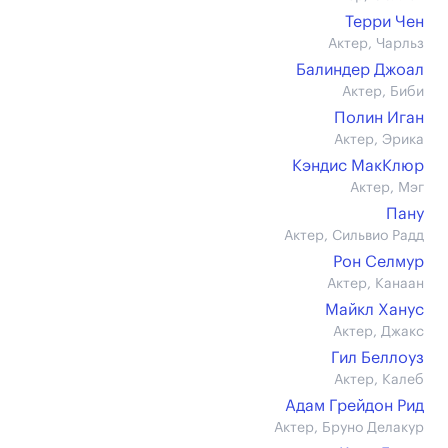
Терри Чен
Актер, Чарльз
Балиндер Джоал
Актер, Биби
Полин Иган
Актер, Эрика
Кэндис МакКлюр
Актер, Мэг
Пану
Актер, Сильвио Радд
Рон Селмур
Актер, Канаан
Майкл Ханус
Актер, Джакс
Гил Беллоуз
Актер, Калеб
Адам Грейдон Рид
Актер, Бруно Делакур