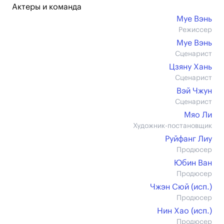
Актеры и команда
Муе Вэнь
Режиссер
Муе Вэнь
Сценарист
Цзяну Хань
Сценарист
Вэй Чжун
Сценарист
Мяо Ли
Художник-постановщик
Руйфанг Лиу
Продюсер
Юбин Ван
Продюсер
Чжэн Сюй (иcп.)
Продюсер
Нин Хао (иcп.)
Продюсер