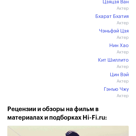
Цзяцзя Ван
Актер
Бхарат Бхатия
Актер
Чэньфэй Цзя
Актер
Нин Хао
Актер
Кит Шиллито
Актер
Цин Вэй
Актер
Гэнъю Чжу
Актер
Рецензии и обзоры на фильм в
материалах и подборках Hi-Fi.ru: