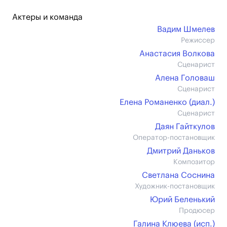
Актеры и команда
Вадим Шмелев
Режиссер
Анастасия Волкова
Сценарист
Алена Головаш
Сценарист
Елена Романенко (диал.)
Сценарист
Даян Гайткулов
Оператор-постановщик
Дмитрий Даньков
Композитор
Светлана Соснина
Художник-постановщик
Юрий Беленький
Продюсер
Галина Клюева (иcп.)