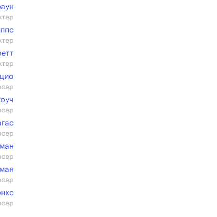
раун
ктер
ппс
ктер
ретт
ктер
цио
юсер
Роуч
юсер
агас
юсер
цман
юсер
сман
юсер
энкс
юсер