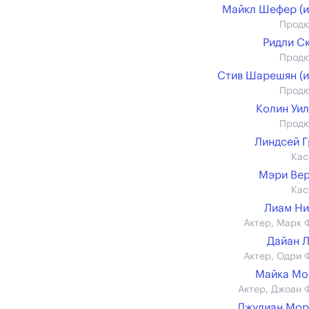
Майкл Шефер (и
Прод
Ридли С
Прод
Стив Шарешян (и
Прод
Колин Уи
Прод
Линдсей 
Кас
Мэри Ве
Кас
Лиам Н
Актер, Марк 
Дайан 
Актер, Одри 
Майка Мо
Актер, Джоан 
Джулиан Мор