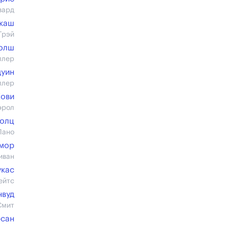
вард
каш
Грэй
Уолш
ллер
дуин
ллер
Кови
эрол
холц
Лано
змор
иван
кас
ейтс
нвуд
Смит
сан