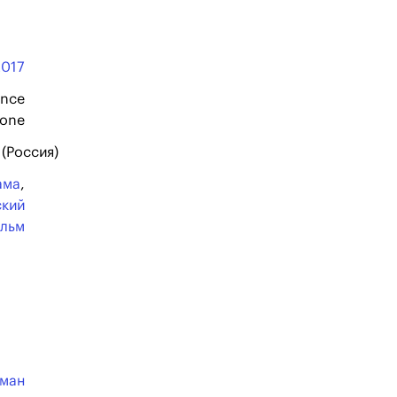
2017
ance
tone
 (Россия)
ама
,
ский
льм
сман