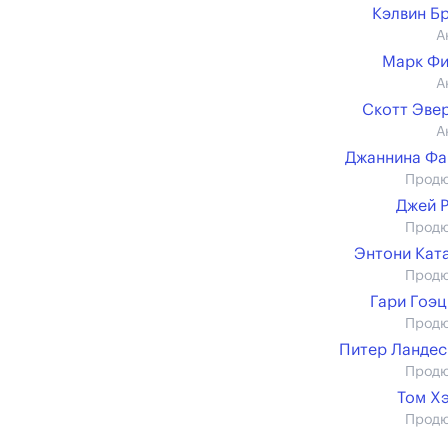
Кэлвин Б
А
Марк Фи
А
Скотт Эве
А
Джаннина Фа
Прод
Джей 
Прод
Энтони Кат
Прод
Гари Гоэ
Прод
Питер Ланде
Прод
Том Х
Прод