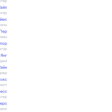
ктер
Уайл
нгер
еймс
кель
 Пер
хман
йлор
атор
 Янг
удья
Уэйн
днер
Кокс
инст
ресс
ктер
Аерс
челл