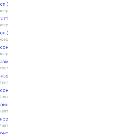
cп.)
юсер
котт
юсер
cп.)
юсер
лсон
юсер
Грэм
тинг
рнье
тинг
исон
Фелт
Лэйн
Фелт
нро
Фелт
рис