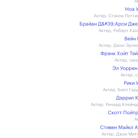
А
Ноа 
Актер, Стэнли Потти
Брайан Д&#39;Арси Дж
Актер, Роберт Кан
Вейн
Актер, Джон Эрли
Фрэнк Хойт Тэ
Актер, сен
Эл Уоррен
Актер, с
Рики 
Актер, Билл Гар
Дэррил 
Актер, Ричард Клейнд
Скотт Пойт
А
Стивен Майкл 
Актер, Джон Мит