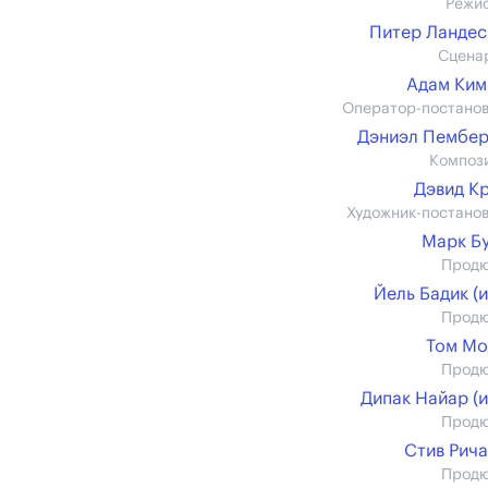
Режи
Питер Ланде
Сцена
Адам Ким
Оператор-постано
Дэниэл Пембе
Композ
Дэвид К
Художник-постано
Марк Б
Прод
Йель Бадик (и
Прод
Том Мо
Прод
Дипак Найар (и
Прод
Стив Рич
Прод