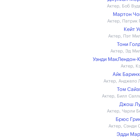
Актер, Боб Вуд
Мартон Чо
Актер, Патрик 
Кейт 
Актер, Пэт Ми
Тони Гол
Актер, Эд Ми
Уэнди МакЛендон-
Актер, К
Айк Барин
Актер, Анджело 
Том Сай
Актер, Билл Салл
Джош Лу
Актер, Чарли Б
Брюс Гри
Актер, Сэнди 
Эдди Мар