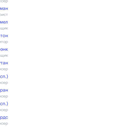
ссер
сман
рист
мел
вщик
ртон
итор
рэнк
вщик
утан
юсер
cп.)
юсер
ран
юсер
cп.)
юсер
ардс
юсер