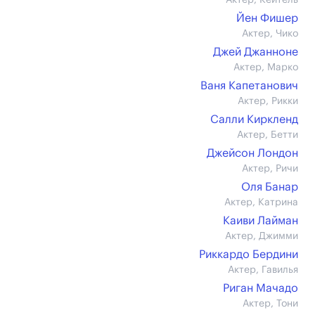
Актер, Кейтель
Йен Фишер
Актер, Чико
Джей Джанноне
Актер, Марко
Ваня Капетанович
Актер, Рикки
Салли Киркленд
Актер, Бетти
Джейсон Лондон
Актер, Ричи
Оля Банар
Актер, Катрина
Каиви Лайман
Актер, Джимми
Риккардо Бердини
Актер, Гавилья
Риган Мачадо
Актер, Тони