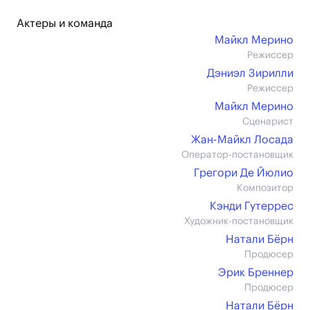
Актеры и команда
Майкл Мерино
Режиссер
Дэниэл Зирилли
Режиссер
Майкл Мерино
Сценарист
Жан-Майкл Лосада
Оператор-постановщик
Грегори Де Йюлио
Композитор
Кэнди Гутеррес
Художник-постановщик
Натали Бёрн
Продюсер
Эрик Бреннер
Продюсер
Натали Бёрн