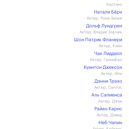
Кастинг
Натали Бёрн
Актер, Рона Зиоки
Дольф Лундгрен
Актер, Владик Зорчик
Шон Патрик Фланери
Актер, Кэйн
Чак Лидделл
Актер, Ганнибал
Куинтон Джексон
Актер, Или
Дэнни Трэхо
Актер, Сантос
Аль Сапиенса
Актер, Джек
Райан Карнс
Актер, Дэвид
Неб Чапин