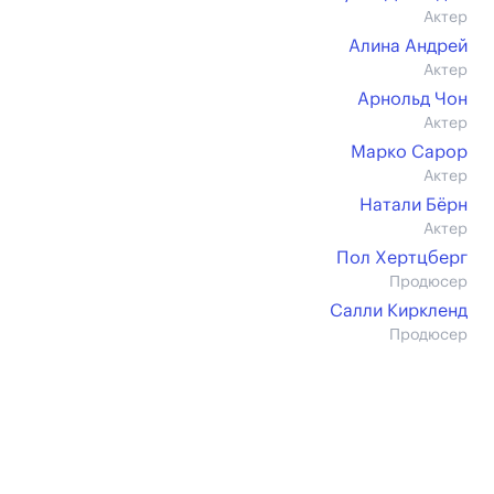
Актер
Алина Андрей
Актер
Арнольд Чон
Актер
Марко Сарор
Актер
Натали Бёрн
Актер
Пол Хертцберг
Продюсер
Салли Киркленд
Продюсер