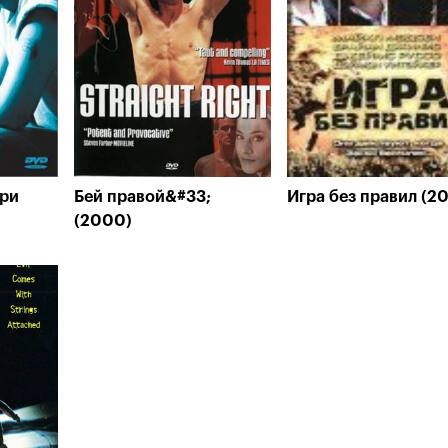
три
Бей правой&#33;
Игра без правил (2
(2000)