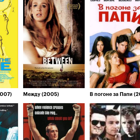
2007)
Между (2005)
В погоне за Папи (