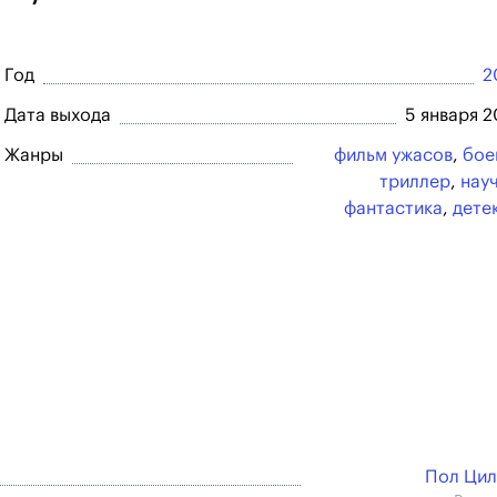
Год
2
Дата выхода
5 января 
Жанры
фильм ужасов
,
бое
триллер
,
нау
фантастика
,
дете
Пол Ци