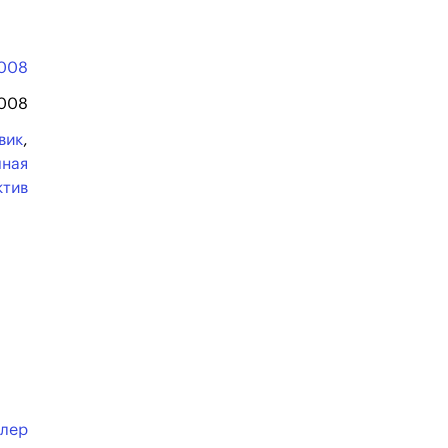
008
2008
вик
,
чная
ктив
ллер