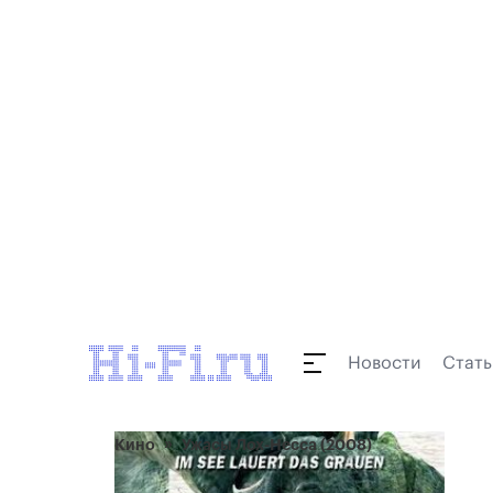
Новости
Стать
Кино
Ужасы Лох-Несса (2008)