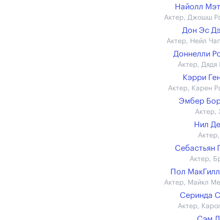
Найолл Мэ
Актер, Джошш Р
Дон Эс Д
Актер, Нейл Ча
Доннелли Р
Актер, Дядя
Кэрри Ге
Актер, Карен Р
Эмбер Бор
Актер, 
Нил Д
Актер,
Себастьян 
Актер, Б
Пол МакГил
Актер, Майкл М
Серинда 
Актер, Каро
Сэм Л