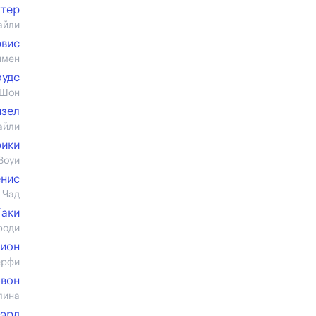
ттер
айли
эвис
пмен
оудс
 Шон
нзел
айли
ики
Зоуи
енис
 Чад
Гаки
роди
лион
ерфи
Свон
лина
эрд