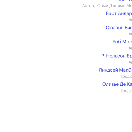
Актер, Юный Джеймс М
Барт Анде
А
Сюзанн Ри
А
Роб Мор
А
Р. Нельсон Б
А
Линдсей МакЭ
Прод
Оливье Де К
Прод