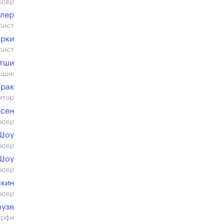
ссер
ллер
рист
орки
рист
етши
вщик
прак
итор
нсен
юсер
Шоу
юсер
Шоу
юсер
лкин
юсер
аузе
ерфи