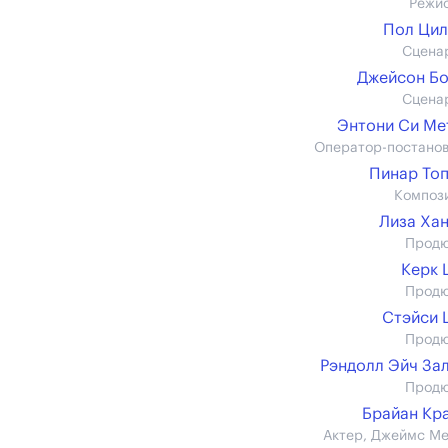
Режи
Пол Ци
Сцена
Джейсон Б
Сцена
Энтони Си М
Оператор-постано
Пинар То
Композ
Лиза Ха
Прод
Керк 
Прод
Стэйси 
Прод
Рэндолл Эйч За
Прод
Брайан Кр
Актер, Джеймс М