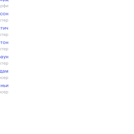
ерфи
рсон
ктер
стич
ктер
тон
ктер
раун
ктер
дам
юсер
аньи
юсер