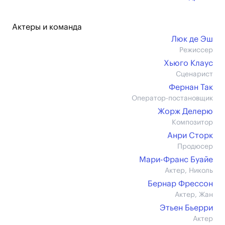
Актеры и команда
Люк де Эш
Режиссер
Хьюго Клаус
Сценарист
Фернан Так
Оператор-постановщик
Жорж Делерю
Композитор
Анри Сторк
Продюсер
Мари-Франс Буайе
Актер, Николь
Бернар Фрессон
Актер, Жан
Этьен Бьерри
Актер