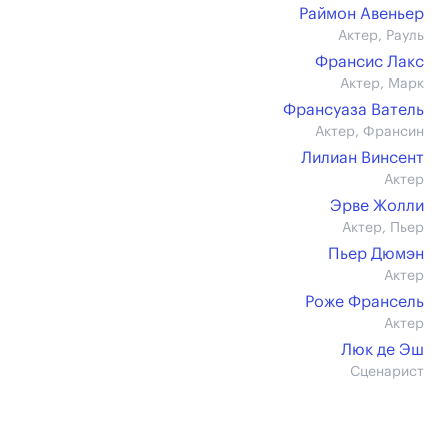
Раймон Авеньер
Актер, Рауль
Франсис Лакс
Актер, Марк
Франсуаза Ватель
Актер, Франсин
Лилиан Винсент
Актер
Эрве Жолли
Актер, Пьер
Пьер Дюмэн
Актер
Роже Франсель
Актер
Люк де Эш
Сценарист