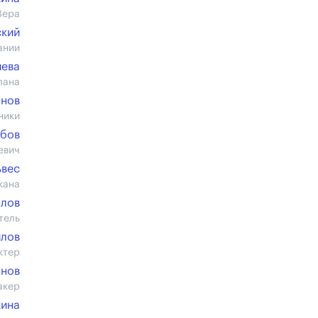
Вера
ский
ании
иева
лана
анов
ники
юбов
евич
ьвес
кана
алов
тель
илов
ктер
анов
акер
кина