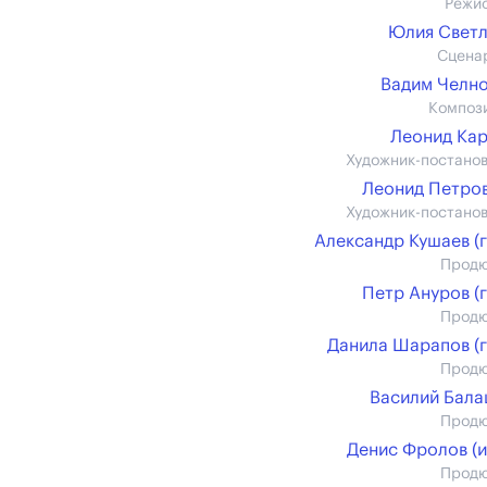
Режи
Юлия Свет
Сцена
Вадим Челн
Композ
Леонид Ка
Художник-постано
Леонид Петров
Художник-постано
Александр Кушаев (г
Прод
Петр Ануров (г
Прод
Данила Шарапов (г
Прод
Василий Бал
Прод
Денис Фролов (и
Прод