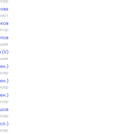
ссер
лова
рист
оков
итор
рпов
вщик
 (V)
вщик
ен.)
юсер
ен.)
юсер
ен.)
юсер
ашов
юсер
cп.)
юсер