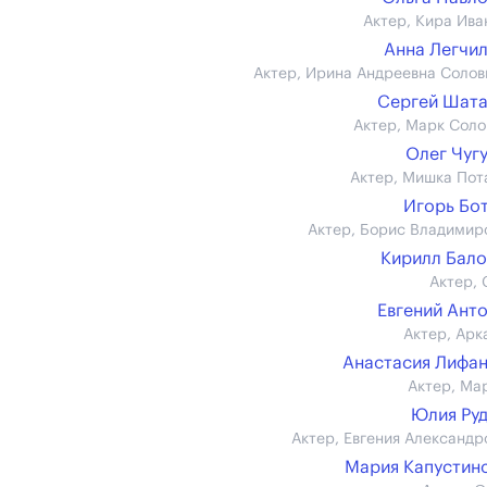
Актер, Кира Ива
Анна Легчи
Актер, Ирина Андреевна Солов
Сергей Шат
Актер, Марк Соло
Олег Чуг
Актер, Мишка Пот
Игорь Бо
Актер, Борис Владимир
Кирилл Бал
Актер, 
Евгений Ант
Актер, Арк
Анастасия Лифа
Актер, Ма
Юлия Ру
Актер, Евгения Александр
Мария Капустин