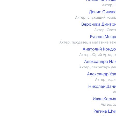
Актер, 
Денис Синяв
Актер, служащий комп
Вероника Дмитр
Актер, Свет
Руслан Мещ
Актер, продавец в магазине тех
Анатолий Конд
Актер, Юрий Аркадь
Александра Ил
Актер, секретарь де
Александр Уд
Актер, води
Николай Дан
А
Иван Карм
Актер, х
Регина Щу