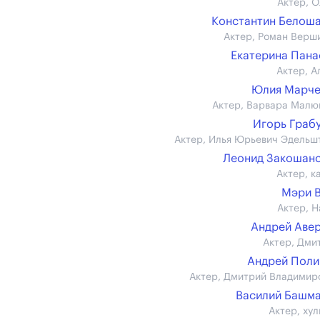
Актер, О
Константин Белош
Актер, Роман Верш
Екатерина Пан
Актер, А
Юлия Марче
Актер, Варвара Малю
Игорь Граб
Актер, Илья Юрьевич Эдельш
Леонид Закошан
Актер, к
Мэри 
Актер, Н
Андрей Аве
Актер, Дми
Андрей Пол
Актер, Дмитрий Владимир
Василий Башм
Актер, хул