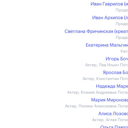
Иван Гаврилов (и
Прод
Иван Архипов (л
Прод
Светлана Фричинская (креат
Прод
Екатерина Мальги
Кас
Игорь Бо
Актер, Лев Ильич Пот
Ярослав Б
Актер, Константин Пот
Надежда Марк
Актер, Ксения Андреевна Пота
Мария Миронова 
Актер, Полина Алексеевна Пота
Алиса Лозов
Актер, Аглая Пота
Ольга Павл