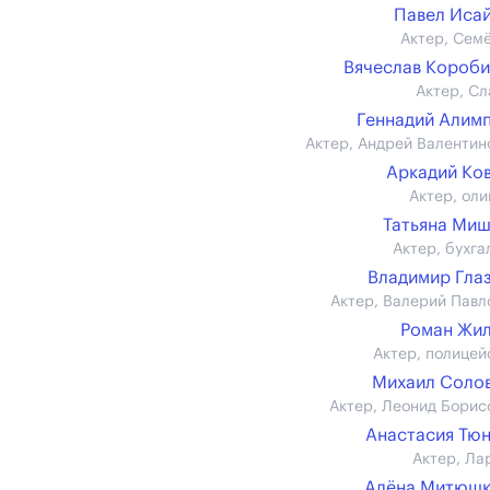
Павел Иса
Актер, Сем
Вячеслав Короб
Актер, Сл
Геннадий Алим
Актер, Андрей Валентин
Аркадий Ко
Актер, оли
Татьяна Ми
Актер, бухга
Владимир Гла
Актер, Валерий Павл
Роман Жи
Актер, полицей
Михаил Соло
Актер, Леонид Борис
Анастасия Тю
Актер, Ла
Алёна Митюшк