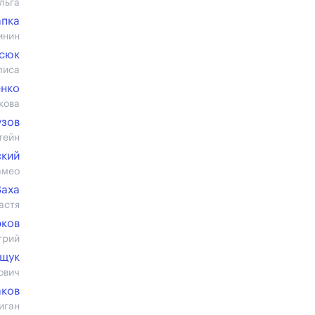
льга
апка
инин
асюк
лиса
нко
кова
узов
тейн
ский
амео
Ваха
астя
рков
трий
ищук
ович
аков
иган