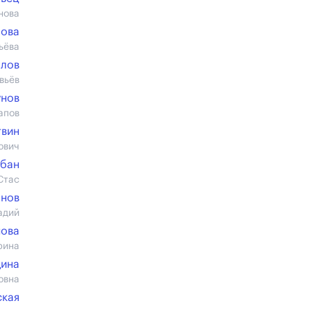
нова
лова
ьёва
алов
вьёв
унов
апов
твин
ович
обан
Стас
онов
адий
нова
рина
дина
овна
ская