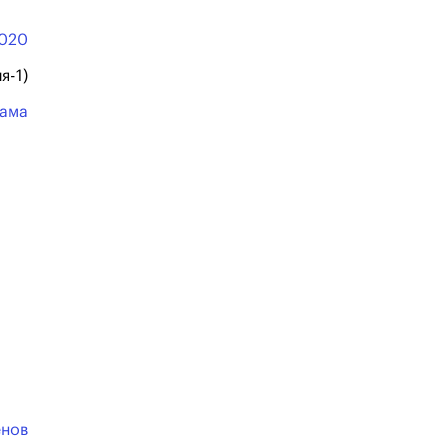
020
я-1)
ама
ёнов