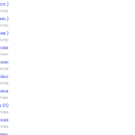
cп.)
юсер
ин.)
юсер
ив.)
юсер
нова
тинг
чкин
апов
ойко
апов
ина
пова
(II)
пова
ская
пова
овец