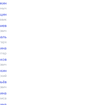
йкин
ёныч
ицин
авик
пиев
ович
валь
гарх
шина
лтер
зков
ович
лкин
ский
вьёв
ович
нина
риса
ина