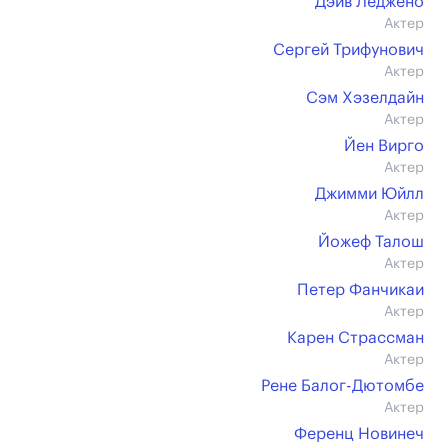
Дэйв Леджено
Актер
Сергей Трифунович
Актер
Сэм Хэзелдайн
Актер
Йен Вирго
Актер
Джимми Юйлл
Актер
Йожеф Талош
Актер
Петер Фанчикаи
Актер
Карен Страссман
Актер
Рене Балог-Дютомбе
Актер
Ференц Новинеч