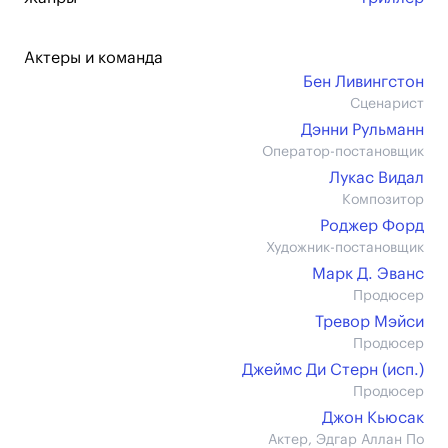
Актеры и команда
Бен Ливингстон
Сценарист
Дэнни Рульманн
Оператор-постановщик
Лукас Видал
Композитор
Роджер Форд
Художник-постановщик
Марк Д. Эванс
Продюсер
Тревор Мэйси
Продюсер
Джеймс Ди Стерн (иcп.)
Продюсер
Джон Кьюсак
Актер, Эдгар Аллан По