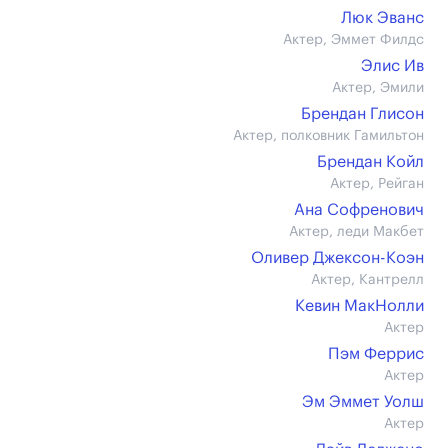
Люк Эванс
Актер, Эммет Филдс
Элис Ив
Актер, Эмили
Брендан Глисон
Актер, полковник Гамильтон
Брендан Койл
Актер, Рейган
Ана Софренович
Актер, леди Макбет
Оливер Джексон-Коэн
Актер, Кантрелл
Кевин МакНолли
Актер
Пэм Феррис
Актер
Эм Эммет Уолш
Актер