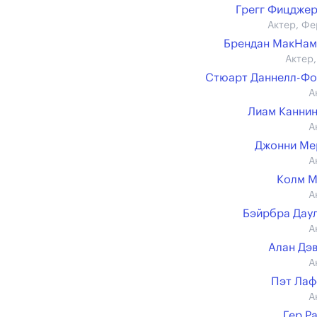
Грегг Фицдже
Актер, Фе
Брендан МакНам
Актер,
Стюарт Даннелл-Ф
А
Лиам Канни
А
Джонни Ме
А
Колм М
А
Бэйрбра Дау
А
Алан Дэ
А
Пэт Ла
А
Гер Р