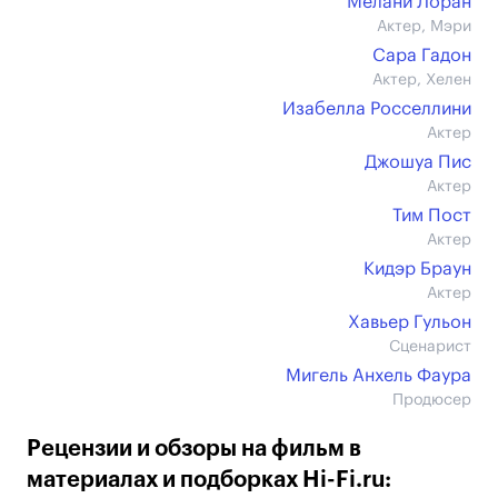
Мелани Лоран
Актер, Мэри
Сара Гадон
Актер, Хелен
Изабелла Росселлини
Актер
Джошуа Пис
Актер
Тим Пост
Актер
Кидэр Браун
Актер
Хавьер Гульон
Сценарист
Мигель Анхель Фаура
Продюсер
Рецензии и обзоры на фильм в
материалах и подборках Hi-Fi.ru: