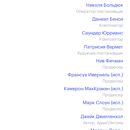
Николя Больдюк
Оператор-постановщик
Даниэл Бенси
Композитор
Саундер Юррианс
Композитор
Патрисия Вермет
Художник-постановщик
Нив Фичман
Продюсер
Франсуа Ивернель (иcп.)
Продюсер
Кэмерон МакКрэкен (иcп.)
Продюсер
Марк Слоун (иcп.)
Продюсер
Джейк Джилленхол
Актер, Адам\Энтони