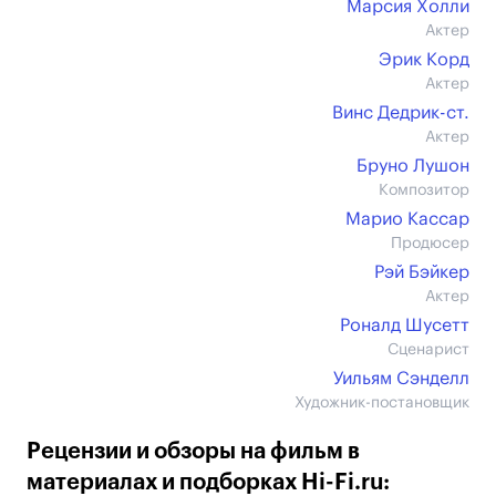
Марсия Холли
Актер
Эрик Корд
Актер
Винс Дедрик-ст.
Актер
Бруно Лушон
Композитор
Марио Кассар
Продюсер
Рэй Бэйкер
Актер
Роналд Шусетт
Сценарист
Уильям Сэнделл
Художник-постановщик
Рецензии и обзоры на фильм в
материалах и подборках Hi-Fi.ru: