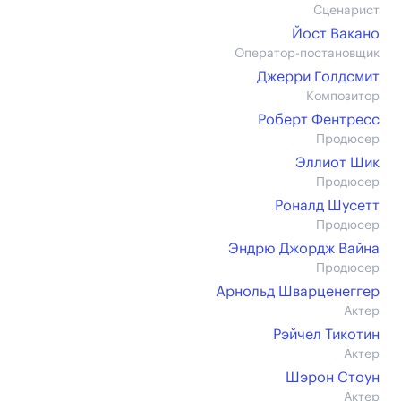
Сценарист
Йост Вакано
Оператор-постановщик
Джерри Голдсмит
Композитор
Роберт Фентресс
Продюсер
Эллиот Шик
Продюсер
Роналд Шусетт
Продюсер
Эндрю Джордж Вайна
Продюсер
Арнольд Шварценеггер
Актер
Рэйчел Тикотин
Актер
Шэрон Стоун
Актер