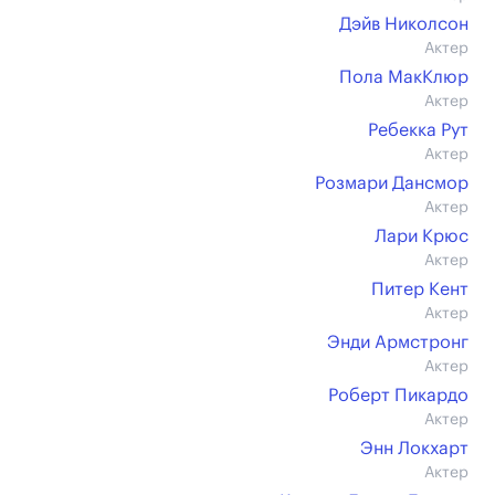
Дэйв Николсон
Актер
Пола МакКлюр
Актер
Ребекка Рут
Актер
Розмари Дансмор
Актер
Лари Крюс
Актер
Питер Кент
Актер
Энди Армстронг
Актер
Роберт Пикардо
Актер
Энн Локхарт
Актер