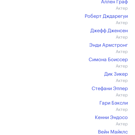
Аллен Граф
Актер
Роберт Дждарегуи
Актер
Джефф Дженсен
Актер
Энди Армстронг
Актер
Симона Боиссер
Актер
Дик Зикер
Актер
Стефани Эппер
Актер
Гари Бэксли
Актер
Кенни Эндосо
Актер
Вейн Майклс