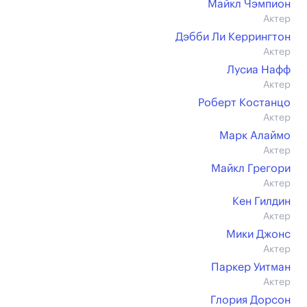
Майкл Чэмпион
Актер
Дэбби Ли Керрингтон
Актер
Лусиа Нафф
Актер
Роберт Костанцо
Актер
Марк Алаймо
Актер
Майкл Грегори
Актер
Кен Гилдин
Актер
Мики Джонс
Актер
Паркер Уитман
Актер
Глория Дорсон