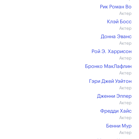
Рик Роман Во
Актер
Клэй Босс
Актер
Донна Эванс
Актер
Рой Э. Харрисон
Актер
Бронко МакЛафлин
Актер
Гэри Джей Уэйтон
Актер
Дженни Эппер
Актер
Фредди Хайс
Актер
Бенни Мур
Актер