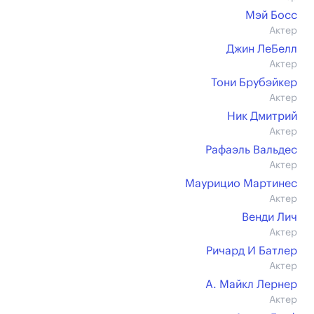
Мэй Босс
Актер
Джин ЛеБелл
Актер
Тони Брубэйкер
Актер
Ник Дмитрий
Актер
Рафаэль Вальдес
Актер
Маурицио Мартинес
Актер
Венди Лич
Актер
Ричард И Батлер
Актер
А. Майкл Лернер
Актер