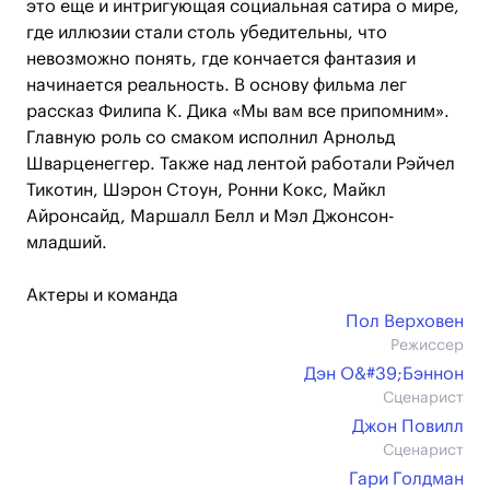
это еще и интригующая социальная сатира о мире,
где иллюзии стали столь убедительны, что
невозможно понять, где кончается фантазия и
начинается реальность. В основу фильма лег
рассказ Филипа К. Дика «Мы вам все припомним».
Главную роль со смаком исполнил Арнольд
Шварценеггер. Также над лентой работали Рэйчел
Тикотин, Шэрон Стоун, Ронни Кокс, Майкл
Айронсайд, Маршалл Белл и Мэл Джонсон-
младший.
Актеры и команда
Пол Верховен
Режиссер
Дэн О&#39;Бэннон
Сценарист
Джон Повилл
Сценарист
Гари Голдман