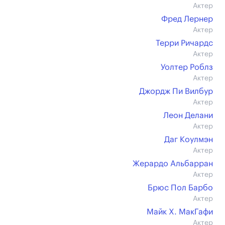
Актер
Фред Лернер
Актер
Терри Ричардс
Актер
Уолтер Роблз
Актер
Джордж Пи Вилбур
Актер
Леон Делани
Актер
Даг Коулмэн
Актер
Жерардо Альбарран
Актер
Брюс Пол Барбо
Актер
Майк Х. МакГафи
Актер