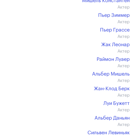
Мишель Константен
Актер
Пьер Зиммер
Актер
Пьер Грассе
Актер
Жак Леонар
Актер
Раймон Луаер
Актер
Альбер Мишель
Актер
Жан-Клод Берк
Актер
Луи Бужетт
Актер
Альбер Даньян
Актер
Сильвен Левиньяк