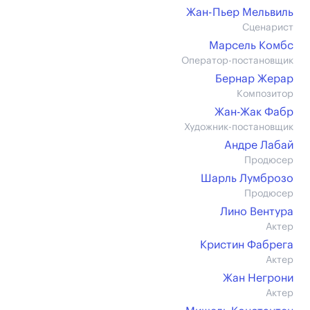
Жан-Пьер Мельвиль
Сценарист
Марсель Комбс
Оператор-постановщик
Бернар Жерар
Композитор
Жан-Жак Фабр
Художник-постановщик
Андре Лабай
Продюсер
Шарль Лумброзо
Продюсер
Лино Вентура
Актер
Кристин Фабрега
Актер
Жан Негрони
Актер