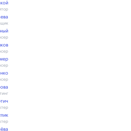
ской
итор
аева
вщик
жный
юсер
иков
юсер
емер
юсер
енко
юсер
рова
тинг
ртич
ктер
улик
ктер
чёва