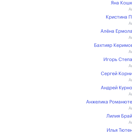
Яна Кош
А
Кристина 
А
Алёна Ермол
А
Бахтияр Керимов 
А
Игорь Степ
А
Сергей Корн
А
Андрей Курн
А
Анжелика Романют
А
Лилия Бра
А
Илья Тюте