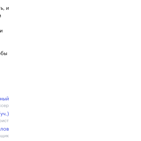
ь, и
и
и
обы
жный
ссер
уч.)
рист
алов
вщик