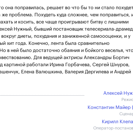
о она поправилась, решает во что бы то ни стало похудет
а же проблема. Похудеть куда сложнее, чем поправиться, 
ахать и косить, все чаще проигрывают битву с лишними
лексей Нужный, бывший постановщик телесериала-драмед
вокруг диеты, похудания и заниженной самоооценки, и у
й хит года. Конечно, лента была сравнительно
Но в ней было достаточно обаяния и бойкого веселья, чт
овествованию. Для ведущей актрисы Александры Бортич
д картиной работали Ирина Горбачева, Сергей Шнуров,
ташенчук, Елена Валюшкина, Валерия Дергилева и Андрей
Алексей Ну
Режи
Константин Майер (
Сцена
Кирилл Клеп
Оператор-постано