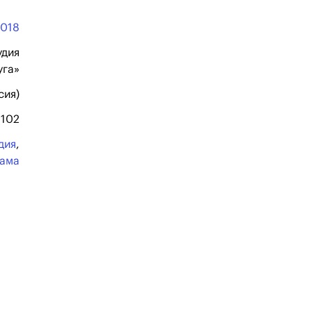
2018
удия
уга»
сия)
102
дия
,
ама