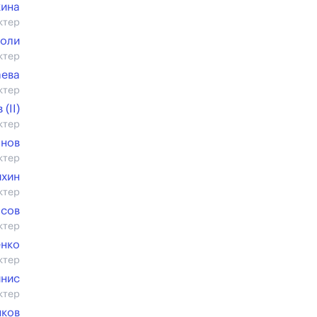
кина
ктер
Поли
ктер
аева
ктер
(II)
ктер
анов
ктер
ихин
ктер
осов
ктер
енко
ктер
йнис
ктер
нков