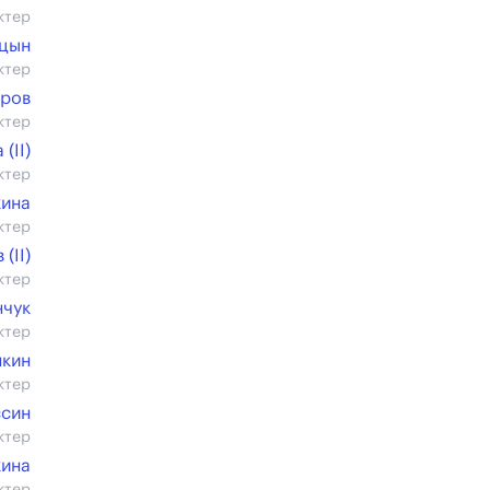
ктер
рцын
ктер
уров
ктер
(II)
ктер
кина
ктер
(II)
ктер
нчук
ктер
нкин
ктер
ссин
ктер
кина