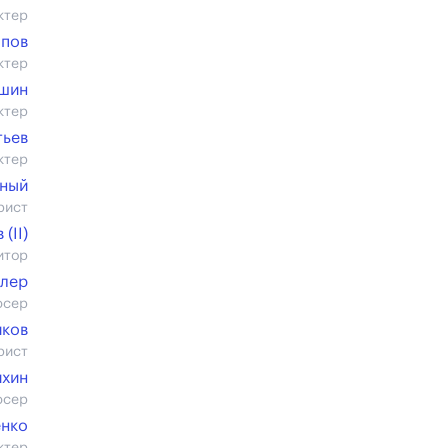
ктер
ыпов
ктер
ушин
ктер
тьев
ктер
жный
рист
(II)
итор
ллер
юсер
иков
рист
ихин
юсер
енко