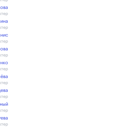
ктер
хова
ктер
мина
ктер
книс
ктер
нова
ктер
енко
ктер
лёва
ктер
дева
ктер
ьный
ктер
уева
ктер