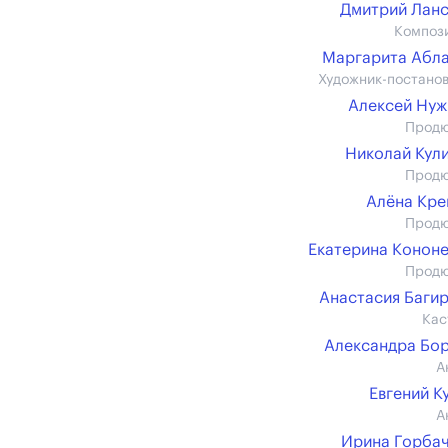
Дмитрий Лан
Композ
Маргарита Абл
Художник-постано
Алексей Ну
Прод
Николай Кул
Прод
Алёна Кр
Прод
Екатерина Конон
Прод
Анастасия Баги
Кас
Александра Бо
А
Евгений К
А
Ирина Горба