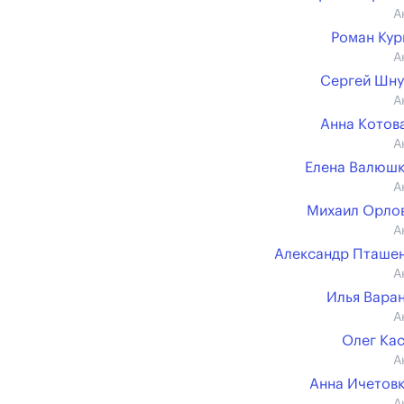
А
Роман Ку
А
Сергей Шн
А
Анна Котова 
А
Елена Валюш
А
Михаил Орлов 
А
Александр Пташе
А
Илья Вара
А
Олег Ка
А
Анна Ичетов