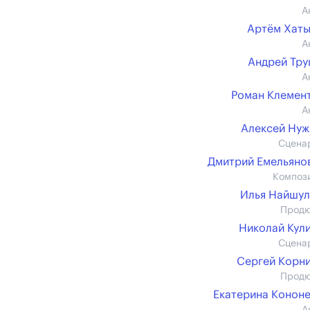
А
Артём Хат
А
Андрей Тр
А
Роман Клемен
А
Алексей Ну
Сцена
Дмитрий Емельянов 
Композ
Илья Найшу
Прод
Николай Кул
Сцена
Сергей Корн
Прод
Екатерина Конон