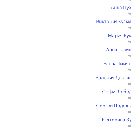
А
Анна Пу
А
Виктория Кузь
А
Мария Бу
А
Анна Гали
А
Елена Тимч
А
Валерия Дерги
А
Софья Лебе
А
Сергей Подол
А
Екатерина З
А