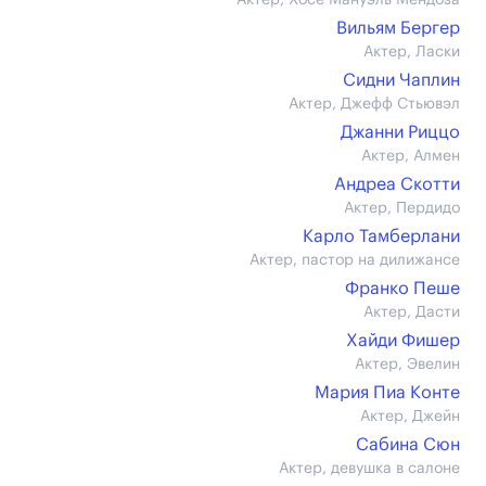
Актер, Хосе Мануэль Мендоза
Вильям Бергер
Актер, Ласки
Сидни Чаплин
Актер, Джефф Стьювэл
Джанни Риццо
Актер, Алмен
Андреа Скотти
Актер, Пердидо
Карло Тамберлани
Актер, пастор на дилижансе
Франко Пеше
Актер, Дасти
Хайди Фишер
Актер, Эвелин
Мария Пиа Конте
Актер, Джейн
Сабина Сюн
Актер, девушка в салоне