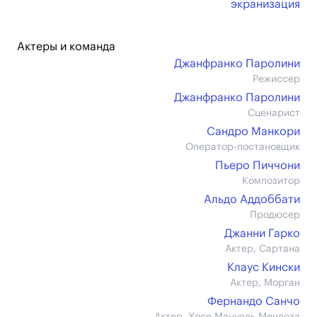
экранизация
Актеры и команда
Джанфранко Паролини
Режиссер
Джанфранко Паролини
Сценарист
Сандро Манкори
Оператор-постановщик
Пьеро Пиччони
Композитор
Альдо Аддоббати
Продюсер
Джанни Гарко
Актер, Сартана
Клаус Кински
Актер, Морган
Фернандо Санчо