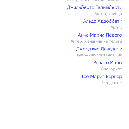
Актер, приспешник Тампико
Джильберто Галимберти
Актер, убийца
Альдо Аддоббати
Актер
Анна Мариа Перего
Актер, женщина на телеге
Джорджио Дезидери
Художник-постановщик
Ренато Иццо
Сценарист
Тео Мария Вернер
Продюсер