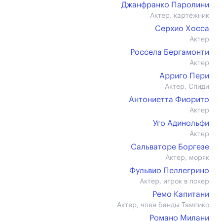
Джанфранко Паролини
Актер, картёжник
Серхио Хосса
Актер
Россела Бергамонти
Актер
Арриго Пери
Актер, Спиди
Антониетта Фиорито
Актер
Уго Адинольфи
Актер
Сальваторе Боргезе
Актер, моряк
Фульвио Пеллегрино
Актер, игрок в покер
Ремо Капитани
Актер, член банды Тампико
Романо Милани