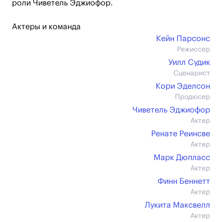
роли Чиветель Эджиофор.
Актеры и команда
Кейн Парсонс
Режиссер
Уилл Судик
Сценарист
Кори Эделсон
Продюсер
Чиветель Эджиофор
Актер
Ренате Реинсве
Актер
Марк Дюпласс
Актер
Финн Беннетт
Актер
Лукита Максвелл
Актер