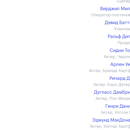
Сцена
Вирджил Мил
Оператор-постано
Дэвид Бат
Композ
Ральф Ди
Прод
Сидни Т
Актер, Чарли
Арлен У
Актер, Бренда Харт
Ричард 
Актер, Карл Дете
Дугласс Дамбр
Актер, Пол Манд
Генри Дан
Актер, Уотсон 
Эдмунд МакДон
Актер, Уолтер Харт