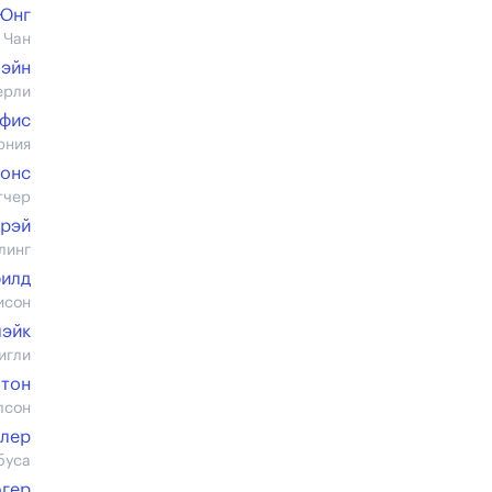
 Юнг
 Чан
Лэйн
ерли
ффис
рния
онс
тчер
ерэй
линг
филд
исон
лэйк
игли
лтон
лсон
лер
буса
гер