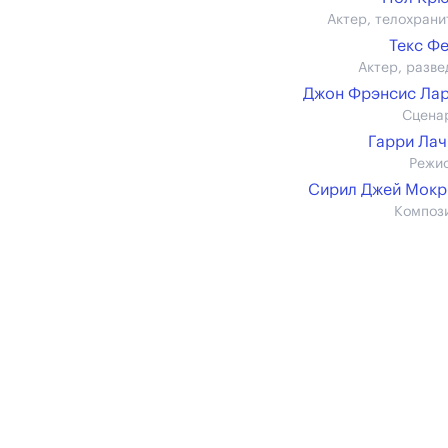
Актер, телохрани
Текс Ф
Актер, разве
Джон Фрэнсис Ла
Сцена
Гарри Ла
Режи
Сирил Джей Мокр
Композ