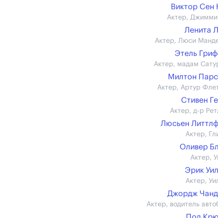
Виктор Сен
Актер, Джимми
Ленита 
Актер, Люси Манд
Этель Гри
Актер, мадам Сату
Милтон Парс
Актер, Артур Фле
Стивен Г
Актер, д-р Рет
Люсьен Литтл
Актер, Гл
Оливер Б
Актер, У
Эрик Уи
Актер, Уи
Джордж Чанд
Актер, водитель авто
Пол Крю