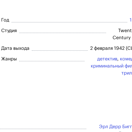
Год
Студия
Twent
Century
Дата выхода
2 февраля 1942 (
Жанры
детектив
,
коме
криминальный фи
три
Эрл Дерр Биг