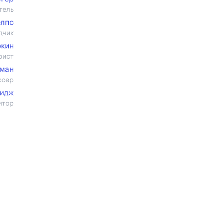
тель
елпс
дчик
ркин
рист
чман
ссер
идж
итор