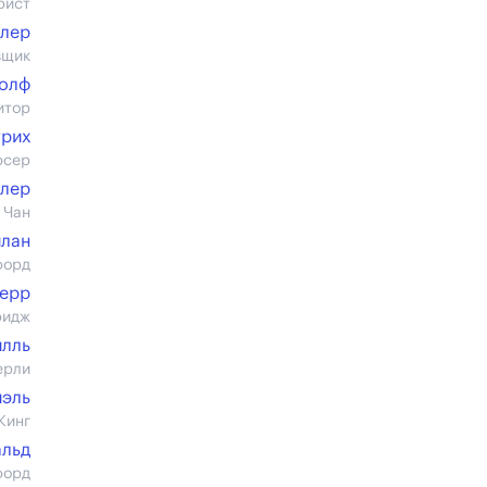
рист
лер
вщик
толф
итор
трих
юсер
олер
 Чан
илан
форд
Дерр
ридж
илль
ерли
иэль
Кинг
альд
форд