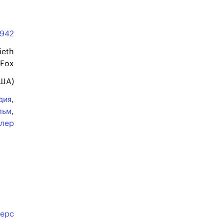
1942
ieth
 Fox
США)
дия
,
льм
,
ллер
герс