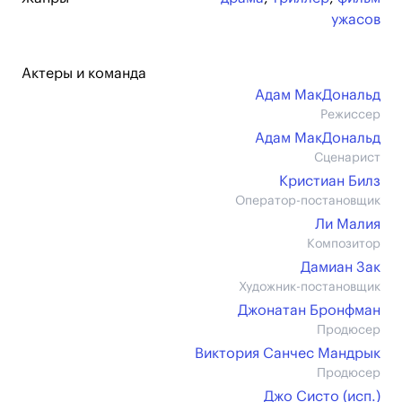
ужасов
Актеры и команда
Адам МакДональд
Режиссер
Адам МакДональд
Сценарист
Кристиан Билз
Оператор-постановщик
Ли Малия
Композитор
Дамиан Зак
Художник-постановщик
Джонатан Бронфман
Продюсер
Виктория Санчес Мандрык
Продюсер
Джо Систо (иcп.)