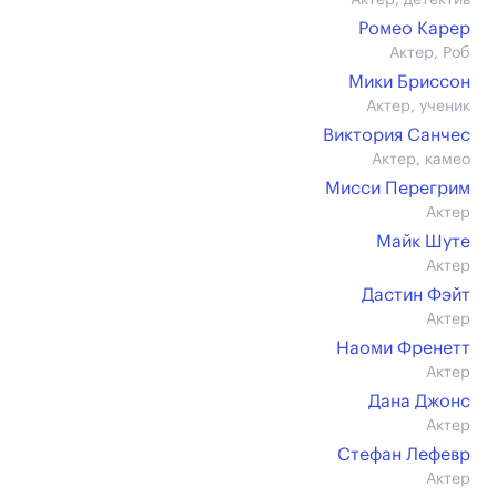
Актер, детектив
Ромео Карер
Актер, Роб
Мики Бриссон
Актер, ученик
Виктория Санчес
Актер, камео
Мисси Перегрим
Актер
Майк Шуте
Актер
Дастин Фэйт
Актер
Наоми Френетт
Актер
Дана Джонс
Актер
Стефан Лефевр
Актер