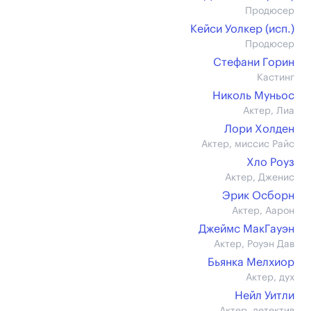
Продюсер
Кейси Уолкер (иcп.)
Продюсер
Стефани Горин
Кастинг
Николь Муньос
Актер, Лиа
Лори Холден
Актер, миссис Райс
Хло Роуз
Актер, Дженис
Эрик Осборн
Актер, Аарон
Джеймс МакГауэн
Актер, Роуэн Дав
Бьянка Мелхиор
Актер, дух
Нейл Уитли