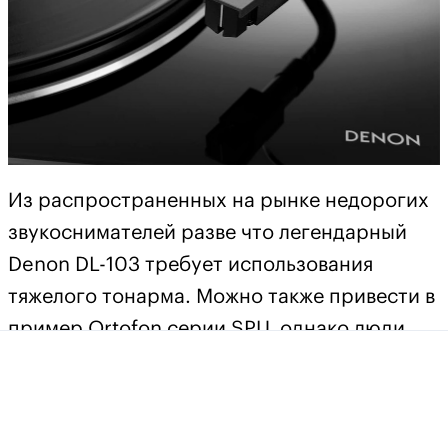
Из распространенных на рынке недорогих
звукоснимателей разве что легендарный
Denon DL-103 требует использования
тяжелого тонарма. Можно также привести в
пример Ortofon серии SPU, однако люди,
интересующиеся подобными картриджами,
как правило прекрасно осведомлены об их
особенностях. В итоге современному