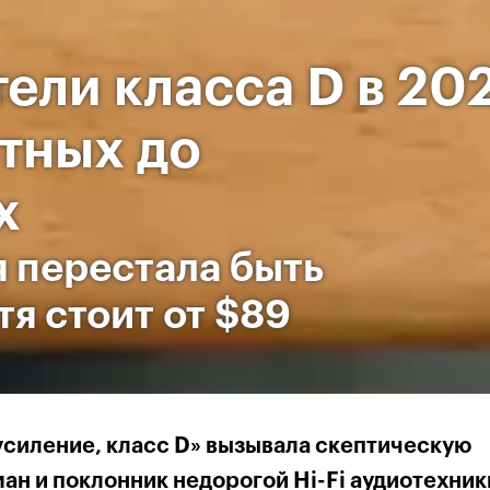
ели класса D в 20
етных до
х
я перестала быть
я стоит от $89
усиление, класс D» вызывала скептическую
ман и поклонник недорогой Hi-Fi аудиотехник