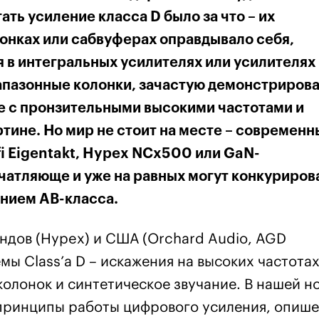
ать усиление класса D было за что – их
онках или сабвуферах оправдывало себя,
 в интегральных усилителях или усилителях
апазонные колонки, зачастую демонстриров
е с пронзительными высокими частотами и
тине. Но мир не стоит на месте – современн
fi Eigentakt, Hypex NCx500 или GaN-
ечатляюще и уже на равных могут конкуриров
нием AB-класса.
андов (Hypex) и США (Orchard Audio, AGD
мы Class’а D – искажения на высоких частотах
олонок и синтетическое звучание. В нашей н
 принципы работы цифрового усиления, опиш