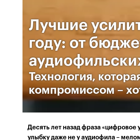
Лучшие усилит
году: от бюдж
аудиофильски
Технология, котора
компромиссом – хот
Десять лет назад фраза «цифровое 
улыбку даже не у аудиофила – мело