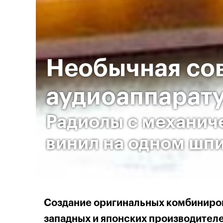
Необычная со
аудиоаппарату
Радиолы с механич
винил на одном шп
Создание оригинальных комбиниров
западных и японских производител