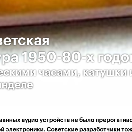
ветская
ра 1950-80-х годо
ескими часами, катушки 
инделе
анных аудио устройств не было прерогатив
ей электроники. Советские разработчики то