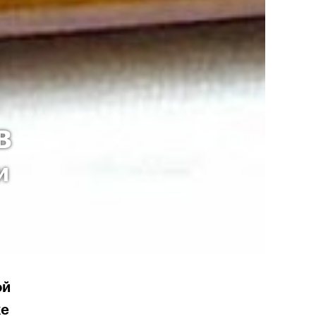
в
и
ой
же