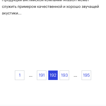
Продукция английской компании Mission может
служить примером качественной и хорошо звучащей
акустики...
1
...
191
192
193
...
195