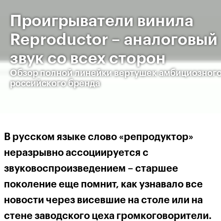
Проигрыватели винила
Reproductor – аналоговый
звук со всех сторон
Обзор полной линейки вертушек амбициозног
российского бренда
В русском языке слово «репродуктор»
неразрывно ассоциируется с
звуковоспроизведением – старшее
поколение еще помнит, как узнавало все
новости через висевшие на столе или на
стене заводского цеха громкоговорители.