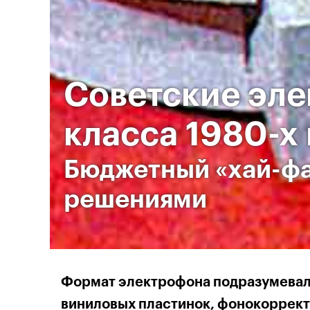
Советские эле
класса 1980-х
Бюджетный «хай-фа
решениями
Формат электрофона подразумевал
виниловых пластинок, фонокоррект