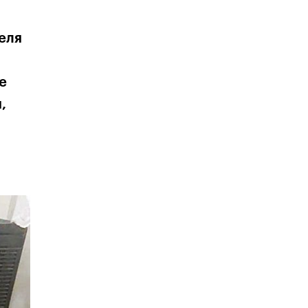
еля
е
,