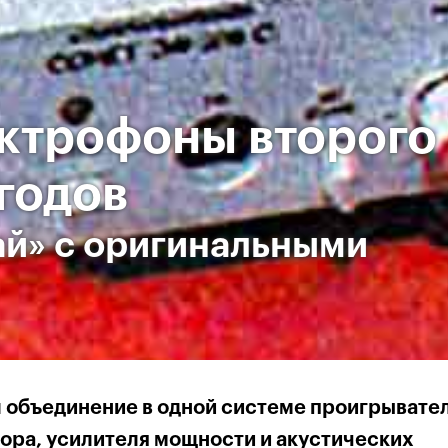
ктрофоны второго
 годов
й» с оригинальными
 объединение в одной системе проигрывате
ора, усилителя мощности и акустических