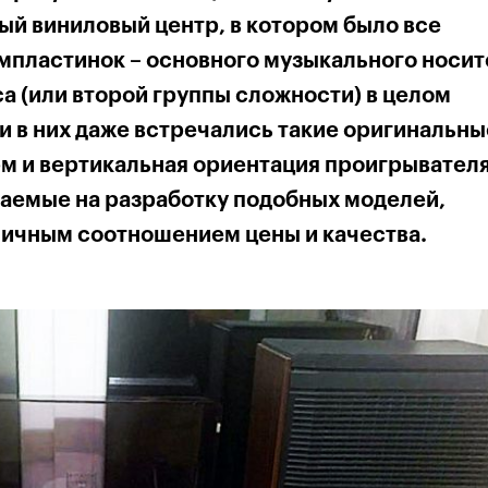
ный виниловый центр, в котором было все
мпластинок – основного музыкального носит
са (или второй группы сложности) в целом
 и в них даже встречались такие оригинальны
м и вертикальная ориентация проигрывателя
гаемые на разработку подобных моделей,
личным соотношением цены и качества.