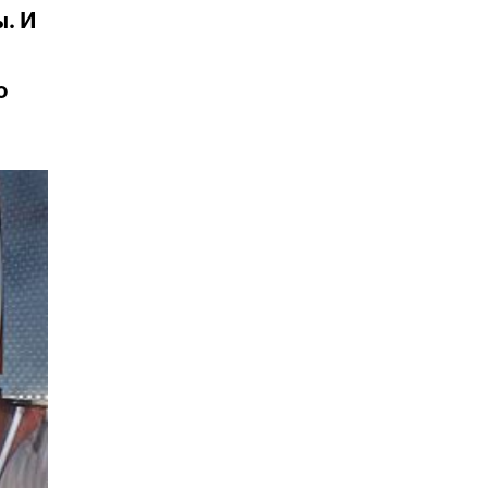
ы. И
о