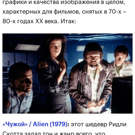
графики и качества изображения в целом,
характерных для фильмов, снятых в 70-х –
80-х годах ХХ века. Итак:
«Чужой» / Alien (1979)
:
этот шедевр Ридли
Скотта задал тон и жанр всего, что