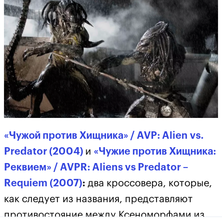
«Чужой против Хищника» / AVP: Alien vs.
Predator (2004)
и
«Чужие против Хищника:
Реквием» / AVPR: Aliens vs Predator –
Requiem (2007)
:
два кроссовера, которые,
как следует из названия, представляют
противостояние между Ксеноморфами из