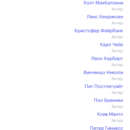
Холт МакКаллани
Актер
Лэнс Хенриксен
Актер
Кристофер Фэйрбэнк
Актер
Карл Чейз
Актер
Леон Херберт
Актер
Винченцо Николи
Актер
Пит Постлетуэйт
Актер
Пол Бреннен
Актер
Клив Мантл
Актер
Питер Гиннесс