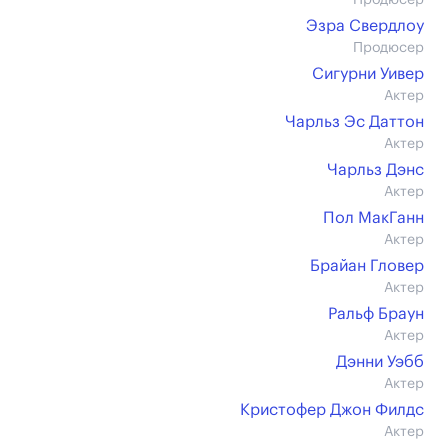
Продюсер
Эзра Свердлоу
Продюсер
Сигурни Уивер
Актер
Чарльз Эс Даттон
Актер
Чарльз Дэнс
Актер
Пол МакГанн
Актер
Брайан Гловер
Актер
Ральф Браун
Актер
Дэнни Уэбб
Актер
Кристофер Джон Филдс
Актер