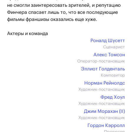
не смогли заинтересовать зрителей, и репутацию
Финчера спасает лишь то, что все последующие
фильмы франшизы оказались еще хуже.
Актеры и команда
Роналд Шусетт
Сценарист
Алекс Томсон
Оператор-постановщик
Эллиот Голденталь
Композитор
Норман Рейнолдс
Художник-постановщик
Фред Хоул
Художник-постановщик
Джим Морахэн (II)
Художник-постановщик
Гордон Кэрролл