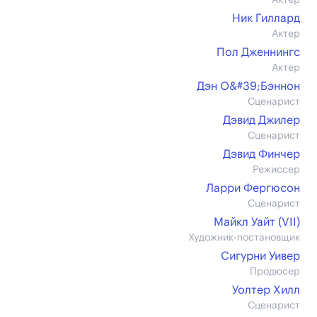
Актер
Ник Гиллард
Актер
Пол Дженнингс
Актер
Дэн О&#39;Бэннон
Сценарист
Дэвид Джилер
Сценарист
Дэвид Финчер
Режиссер
Ларри Фергюсон
Сценарист
Майкл Уайт (VII)
Художник-постановщик
Сигурни Уивер
Продюсер
Уолтер Хилл
Сценарист