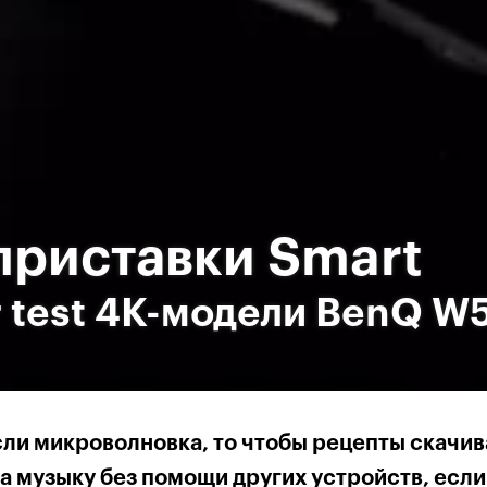
приставки Smart
r test 4К-модели BenQ 
если микроволновка, то чтобы рецепты скачи
ла музыку без помощи других устройств, если