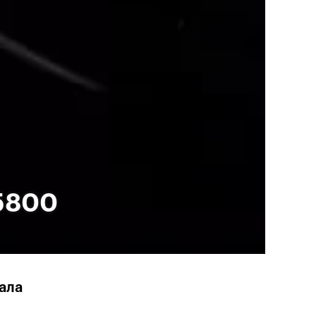
W5800
вала