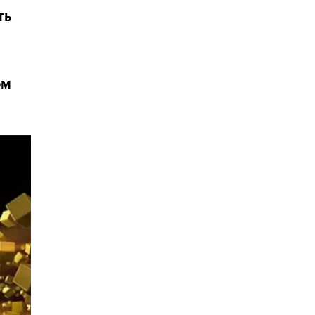
ть
ом