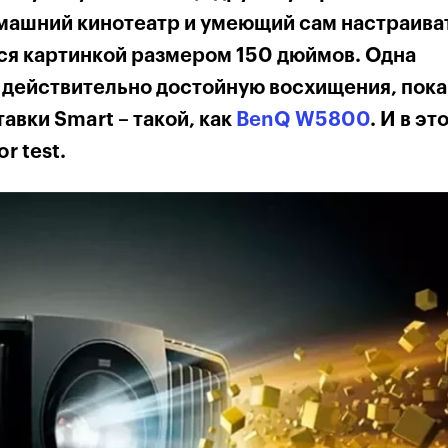
машний кинотеатр и умеющий сам настраива
ся картинкой размером 150 дюймов. Одна
, действительно достойную восхищения, пока
тавки
Smart
– такой, как
BenQ W5800
. И в эт
r test.