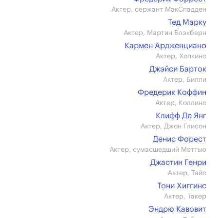
Актер, сержант МакСпадден
Тед Марку
Актер, Мартин Блэкберн
Кармен Ардженциано
Актер, Хопкинс
Джэйси Барток
Актер, Билли
Фредерик Коффин
Актер, Коллинс
Клифф Де Янг
Актер, Джон Глисон
Денис Форест
Актер, сумасшедший Мэттью
Джастин Генри
Актер, Тайс
Тони Хиггинс
Актер, Такер
Эндрю Кавовит