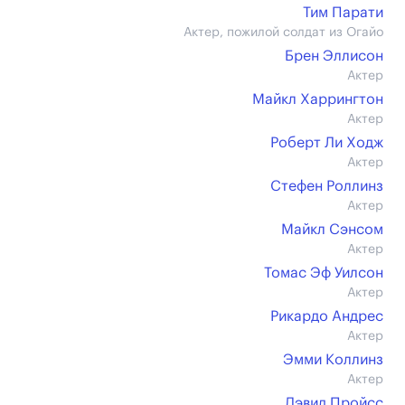
Тим Парати
Актер, пожилой солдат из Огайо
Брен Эллисон
Актер
Майкл Харрингтон
Актер
Роберт Ли Ходж
Актер
Стефен Роллинз
Актер
Майкл Сэнсом
Актер
Томас Эф Уилсон
Актер
Рикардо Андрес
Актер
Эмми Коллинз
Актер
Дэвид Пройсс