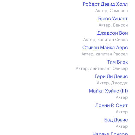
Роберт Дэвид Холл
Актер, Сэмпсон
Брюс Уинант
Актер, Бенсон
Джадсон Вон
Актер, капитан Силлс
Стивен Майкл Аерс
Актер, капитан Рассел
Тим Блэк
Актер, лейтенант Оливер
Гэри Ли Дэвис
Актер, Джордж
Майкл Хэйнс (III)
Актер
Лонни Р. Смит
Актер
Бад Дэвис
Актер
Чарльз Лоулор