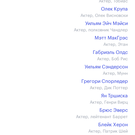
Актер, Тобиас
Олек Крупа
Актер, Олек Висновски
Уильям Эйч Мэйси
Актер, полковник Чандлер
Мэтт МакГрэс
Актер, Этан
Габриэль Олдс
Актер, Боб Рис
Уильям Сэндерсон
Актер, Мунн
Грегори Спорледер
Актер, Дик Поттер
Ян Тршиска
Актер, Генри Вирц
Брюс Эверс
Актер, лейтенант Баррет
Блейк Херон
Актер, Патрик Шей