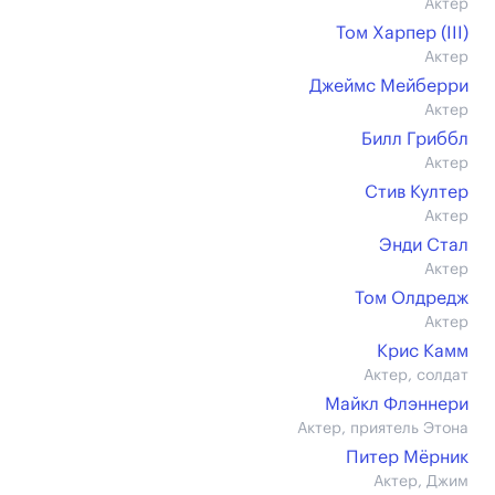
Актер
Том Харпер (III)
Актер
Джеймс Мейберри
Актер
Билл Гриббл
Актер
Стив Култер
Актер
Энди Стал
Актер
Том Олдредж
Актер
Крис Камм
Актер, солдат
Майкл Флэннери
Актер, приятель Этона
Питер Мёрник
Актер, Джим