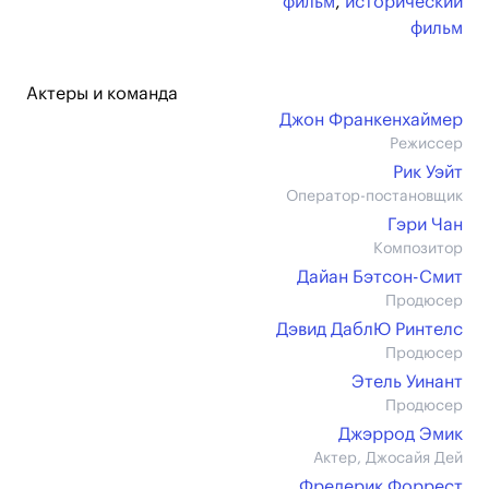
фильм
,
исторический
фильм
Актеры и команда
Джон Франкенхаймер
Режиссер
Рик Уэйт
Оператор-постановщик
Гэри Чан
Композитор
Дайан Бэтсон-Смит
Продюсер
Дэвид ДаблЮ Ринтелс
Продюсер
Этель Уинант
Продюсер
Джэррод Эмик
Актер, Джосайя Дей
Фредерик Форрест