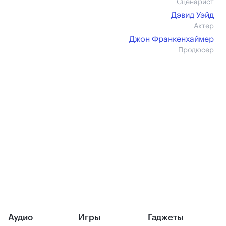
Сценарист
Дэвид Уэйд
Актер
Джон Франкенхаймер
Продюсер
Аудио
Игры
Гаджеты