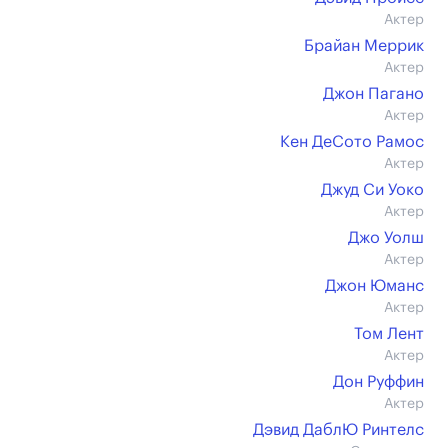
Актер
Брайан Меррик
Актер
Джон Пагано
Актер
Кен ДеСото Рамос
Актер
Джуд Си Уоко
Актер
Джо Уолш
Актер
Джон Юманс
Актер
Том Лент
Актер
Дон Руффин
Актер
Дэвид ДаблЮ Ринтелс