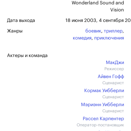
Wonderland Sound and
Vision
Дата выхода
18 июня 2003, 4 сентября 20
Жанры
боевик
,
триллер
,
комедия
,
приключения
Актеры и команда
МакДжи
Режиссер
Айвен Гофф
Сценарист
Кормак Уибберли
Сценарист
Мэриэнн Уибберли
Сценарист
Рассел Карпентер
Оператор-постановщик