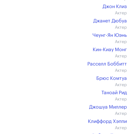
Джон Клиз
Актер
Джанет Дюбуа
Актер
Чеунг-Ян Юэнь
Актер
Кин-Киау Монг
Актер
Расселл Боббитт
Актер
Брюс Комтуа
Актер
Таноай Рид
Актер
Джошуа Миллер
Актер
Клиффорд Хэппи
Актер