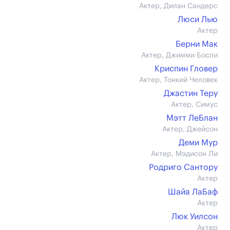
Актер, Дилан Сандерс
Люси Лью
Актер
Берни Мак
Актер, Джимми Босли
Криспин Гловер
Актер, Тонкий Человек
Джастин Теру
Актер, Симус
Мэтт ЛеБлан
Актер, Джейсон
Деми Мур
Актер, Мэдисон Ли
Родриго Сантору
Актер
Шайа ЛаБаф
Актер
Люк Уилсон
Актер