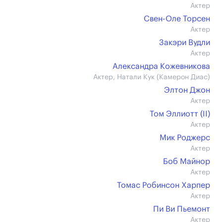
Актер
Свен-Оле Торсен
Актер
Закэри Вудли
Актер
Александра Кожевникова
Актер, Натали Кук (Камерон Диас)
Элтон Джон
Актер
Том Эллиотт (II)
Актер
Мик Роджерс
Актер
Боб Майнор
Актер
Томас Робинсон Харпер
Актер
Пи Ви Пьемонт
Актер