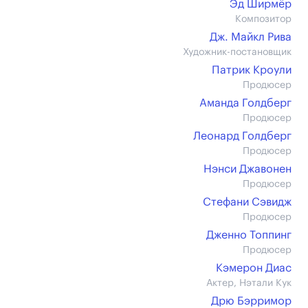
Эд Ширмёр
Композитор
Дж. Майкл Рива
Художник-постановщик
Патрик Кроули
Продюсер
Аманда Голдберг
Продюсер
Леонард Голдберг
Продюсер
Нэнси Джавонен
Продюсер
Стефани Сэвидж
Продюсер
Дженно Топпинг
Продюсер
Кэмерон Диас
Актер, Нэтали Кук
Дрю Бэрримор