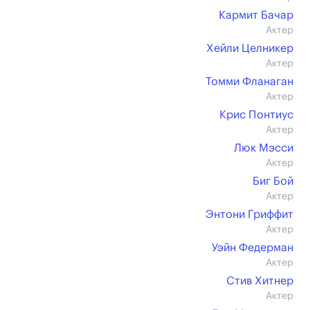
Кармит Бачар
Актер
Хейли Целникер
Актер
Томми Фланаган
Актер
Крис Понтиус
Актер
Люк Мэсси
Актер
Биг Бой
Актер
Энтони Гриффит
Актер
Уэйн Федерман
Актер
Стив Хитнер
Актер