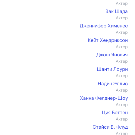
Актер
Зак Шада
Актер
Дженнифер Хименес
Актер
Кейт Хендриксон
Актер
Джош Янович
Актер
Шанти Лоури
Актер
Надин Эллис
Актер
Ханна Фелднер-Шоу
Актер
Ция Бэттен
Актер
Стэйси Б. Флуд
Актер