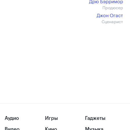
Дрю Бэрримор
Продюсер
Джон Огаст
Сценарист
Аудио
Игры
Гаджеты
Видео
Кино
Музыка