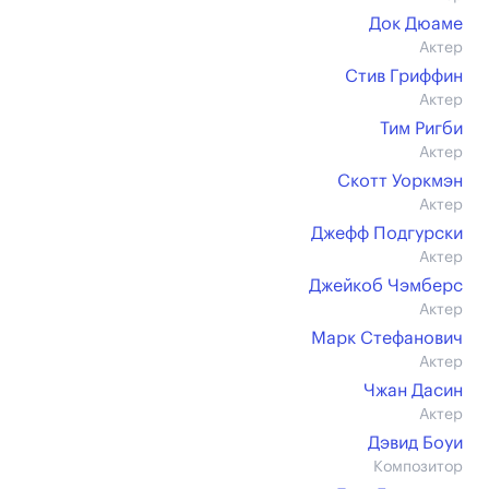
Док Дюаме
Актер
Стив Гриффин
Актер
Тим Ригби
Актер
Скотт Уоркмэн
Актер
Джефф Подгурски
Актер
Джейкоб Чэмберс
Актер
Марк Стефанович
Актер
Чжан Дасин
Актер
Дэвид Боуи
Композитор